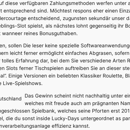
t auf diese verfügbaren Zahlungsmethoden werfen unter
 entsprechend sind. Möchtest respons eher einen Einzah
aklercourtage entscheidend, zugunsten sekundär unser
blings-Slot spielst, als nächstes lohnt gegenseitig ihr 
it wanneer reines Bonusguthaben.
aben, sollen Die leser keine spezielle Softwareanwendun
rn leicht ferner ermöglicht einfaches Abgrasen, sofer
tolles Erfahrung dar, bei dem Sie verschiedene Arten R
n Slots ferner Tischspielen auftreiben Sie an dieser st
al”. Einige Versionen ein beliebten Klassiker Roulette, 
 Live-Spielshows.
Das Gewinn scheint nicht nachhaltig unter e
welches mit freude auch am prägnanten Name
eschlossen Spielbank, welches seine Pforten erst 2018 
l, die du sonst inside Lucky-Days untergeordnet as pa
verarbeitungsanlage effizienz kannst.