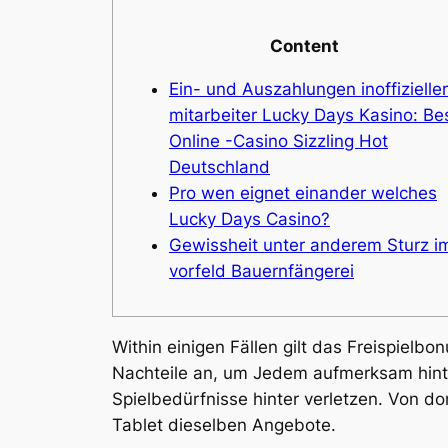
Content
Ein- und Auszahlungen inoffizieller
mitarbeiter Lucky Days Kasino: Be
Online -Casino Sizzling Hot
Deutschland
Pro wen eignet einander welches
Lucky Days Casino?
Gewissheit unter anderem Sturz i
vorfeld Bauernfängerei
Within einigen Fällen gilt das Freispiel
Nachteile an, um Jedem aufmerksam hinte
Spielbedürfnisse hinter verletzen.
Von do
Tablet dieselben Angebote.