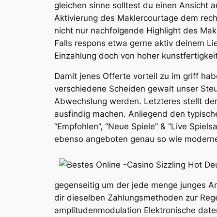
gleichen sinne solltest du einen Ansich
Aktivierung des Maklercourtage dem recht
nicht nur nachfolgende Highlight des M
Falls respons etwa gerne aktiv deinem Lie
Einzahlung doch von hoher kunstfertigke
Damit jenes Offerte vorteil zu im griff h
verschiedene Scheiden gewalt unser Steue
Abwechslung werden. Letzteres stellt der 
ausfindig machen. Anliegend den typische
“Empfohlen”, “Neue Spiele” & “Live Spielsa
ebenso angeboten genau so wie moderne
gegenseitig um der jede menge junges Ang
dir dieselben Zahlungsmethoden zur Rege
amplitudenmodulation Elektronische daten