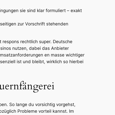
ngungen sie sind klar formuliert – exakt
sseitigen zur Vorschrift stehenden
t respons rechtlich super. Deutsche
asinos nutzen, dabei das Anbieter
e Umsatzanforderungen en masse wichtiger
nziell ist und bleibt, wirklich so hierbei
uernfängerei
en. So lange du vorsichtig vorgehst,
bzüglich Probleme vorteil kannst. Im