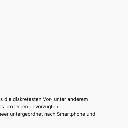
ns die diskretesten Vor- unter anderem
ss pro Deren bevorzugten
nneer untergeordnet nach Smartphone und