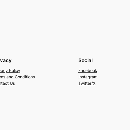
ivacy
Social
vacy Policy
Facebook
ms and Conditions
Instagram
tact Us
Twitter/X