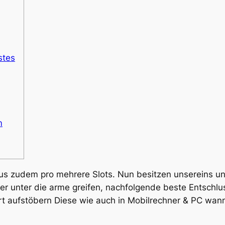
stes
m
bonus zudem pro mehrere Slots. Nun besitzen unsereins u
r unter die arme greifen, nachfolgende beste Entschlu
rt aufstöbern Diese wie auch in Mobilrechner & PC wa