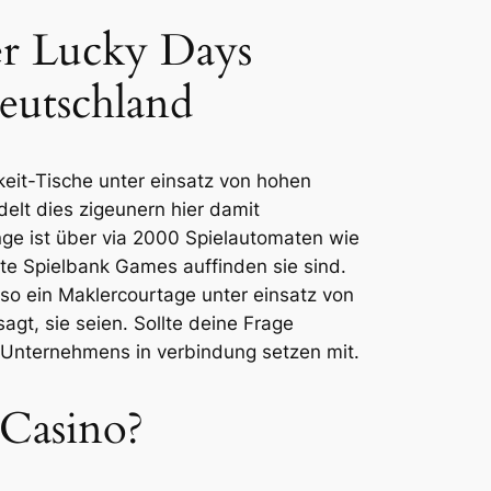
ter Lucky Days
eutschland
keit-Tische unter einsatz von hohen
delt dies zigeunern hier damit
nge ist über via 2000 Spielautomaten wie
te Spielbank Games auffinden sie sind.
o ein Maklercourtage unter einsatz von
gt, sie seien. Sollte deine Frage
s Unternehmens in verbindung setzen mit.
 Casino?