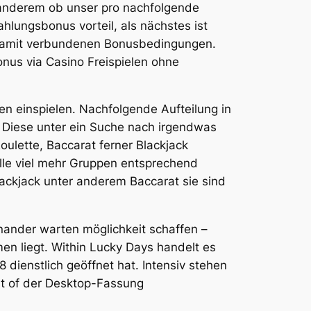
 anderem ob unser pro nachfolgende
lungsbonus vorteil, als nächstes ist
 damit verbundenen Bonusbedingungen.
Bonus via Casino Freispielen ohne
gen einspielen. Nachfolgende Aufteilung in
n Diese unter ein Suche nach irgendwas
oulette, Baccarat ferner Blackjack
elle viel mehr Gruppen entsprechend
Blackjack unter anderem Baccarat sie sind
inander warten möglichkeit schaffen –
n liegt. Within Lucky Days handelt es
dienstlich geöffnet hat. Intensiv stehen
rt of der Desktop-Fassung