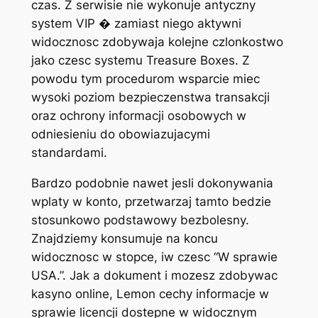
czas. Z serwisie nie wykonuje antyczny
system VIP � zamiast niego aktywni
widocznosc zdobywaja kolejne czlonkostwo
jako czesc systemu Treasure Boxes. Z
powodu tym procedurom wsparcie miec
wysoki poziom bezpieczenstwa transakcji
oraz ochrony informacji osobowych w
odniesieniu do obowiazujacymi
standardami.
Bardzo podobnie nawet jesli dokonywania
wplaty w konto, przetwarzaj tamto bedzie
stosunkowo podstawowy bezbolesny.
Znajdziemy konsumuje na koncu
widocznosc w stopce, iw czesc “W sprawie
USA.”. Jak a dokument i mozesz zdobywac
kasyno online, Lemon cechy informacje w
sprawie licencji dostepne w widocznym