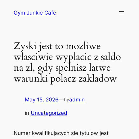
Skip
Gym Junkie Cafe
to
content
Zyski jest to mozliwe
wlasciwie wyplacic z saldo
na zl, gdy spelnisz latwe
warunki polacz zakladow
May 15, 2026
—
admin
by
in
Uncategorized
Numer kwalifikujacych sie tytulow jest