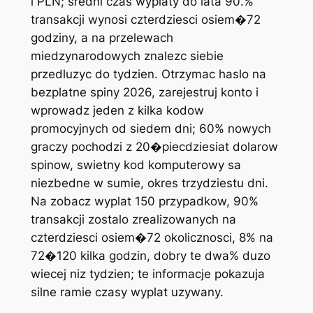
l PLN; sredni czas wyplaty do lata 90.%
transakcji wynosi czterdziesci osiem�72
godziny, a na przelewach
miedzynarodowych znalezc siebie
przedluzyc do tydzien. Otrzymac haslo na
bezplatne spiny 2026, zarejestruj konto i
wprowadz jeden z kilka kodow
promocyjnych od siedem dni; 60% nowych
graczy pochodzi z 20�piecdziesiat dolarow
spinow, swietny kod komputerowy sa
niezbedne w sumie, okres trzydziestu dni.
Na zobacz wyplat 150 przypadkow, 90%
transakcji zostalo zrealizowanych na
czterdziesci osiem�72 okolicznosci, 8% na
72�120 kilka godzin, dobry te dwa% duzo
wiecej niz tydzien; te informacje pokazuja
silne ramie czasy wyplat uzywany.