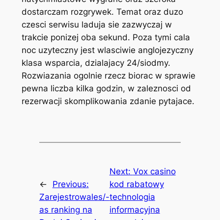
dostarczam rozgrywek. Temat oraz duzo
czesci serwisu laduja sie zazwyczaj w
trakcie ponizej oba sekund. Poza tymi cala
noc uzyteczny jest wlasciwie anglojezyczny
klasa wsparcia, dzialajacy 24/siodmy.
Rozwiazania ogolnie rzecz biorac w sprawie
pewna liczba kilka godzin, w zaleznosci od
rezerwacji skomplikowania zdanie pytajace.
Next:
Vox casino
←
Previous:
kod rabatowy
Zarejestrowales/-
technologia
as ranking na
informacyjna