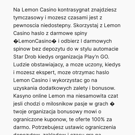
Na Lemon Casino kontrasygnat znajdziesz
tymczasowy i mozesz czasami jest z
pewnoscia niedostepny. Skorzystaj z Lemon
Casino haslo z darmowe spiny
�LemonCasino� i odbierz l darmowych
spinow bez depozytu do w stylu automacie
Star Drob kiedys organizacja Play’n GO.
Ludzie obstawiajacy, a moze uczony, kiedys
i mozesz ekspert, moze otrzymac haslo
Lemon Casino i wykorzystac go na
uzyskania dodatkowych zalety i bonusow.
Kasyno online Lemon ma niesamowita czat
jesli chodzi o milosnikow pasje w grach �
twoje organizacja bonusowy mowi o
ograniczone kuponow, te oferte 100% za
darmo. Potrzebujesz ustawic ograniczenia
depozytow, zakladow i czasu gra na