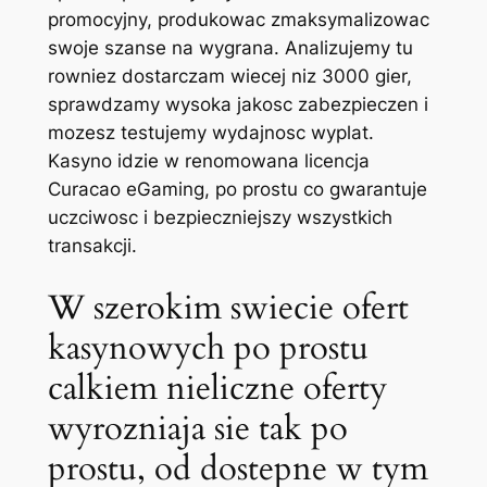
promocyjny, produkowac zmaksymalizowac
swoje szanse na wygrana. Analizujemy tu
rowniez dostarczam wiecej niz 3000 gier,
sprawdzamy wysoka jakosc zabezpieczen i
mozesz testujemy wydajnosc wyplat.
Kasyno idzie w renomowana licencja
Curacao eGaming, po prostu co gwarantuje
uczciwosc i bezpieczniejszy wszystkich
transakcji.
W szerokim swiecie ofert
kasynowych po prostu
calkiem nieliczne oferty
wyrozniaja sie tak po
prostu, od dostepne w tym