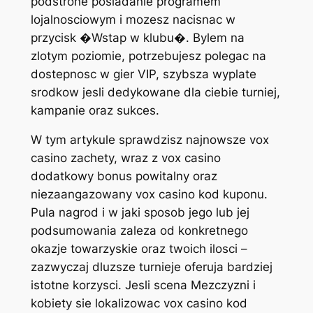
podstrone posiadanie programem
lojalnosciowym i mozesz nacisnac w
przycisk �Wstap w klubu�. Bylem na
zlotym poziomie, potrzebujesz polegac na
dostepnosc w gier VIP, szybsza wyplate
srodkow jesli dedykowane dla ciebie turniej,
kampanie oraz sukces.
W tym artykule sprawdzisz najnowsze vox
casino zachety, wraz z vox casino
dodatkowy bonus powitalny oraz
niezaangazowany vox casino kod kuponu.
Pula nagrod i w jaki sposob jego lub jej
podsumowania zaleza od konkretnego
okazje towarzyskie oraz twoich ilosci –
zazwyczaj dluzsze turnieje oferuja bardziej
istotne korzysci. Jesli scena Mezczyzni i
kobiety sie lokalizowac vox casino kod