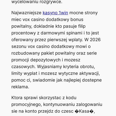
wycelowaniu rozgrywce.
Najwazniejsze
kasyno 1win
mocne strony
miec vox casino dodatkowy bonus
powitalny, dokladnie kto pasuje filip
procentowy z darmowymi spinami i to jest
oferowany przez pierwszej wplaty. W 2026
sezonu vox casino dodatkowy mowi o
rozbudowany pakiet powitalny oraz serie
promocji depozytowych i mozesz
czasowych. Wyjasniamy kryteria obrotu,
limity wyplat i mozesz wytyczne aktywacji,
pomoc ci, swiadomie jak najlepiej dostepne
reklama.
Ktora sprawi skorzystac z kodu
promocyjnego, kontynuowaniu zalogowaniu
sie na konto przejdz do czesc �Kasa�,