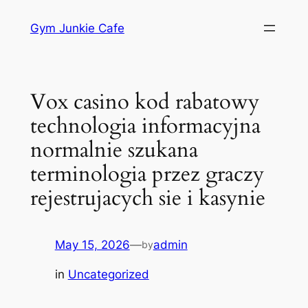
Skip
Gym Junkie Cafe
to
content
Vox casino kod rabatowy
technologia informacyjna
normalnie szukana
terminologia przez graczy
rejestrujacych sie i kasynie
May 15, 2026
—
admin
by
in
Uncategorized