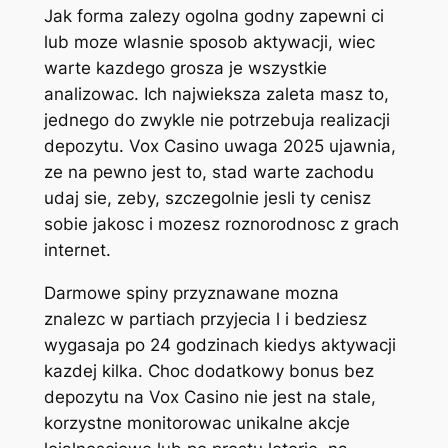
Jak forma zalezy ogolna godny zapewni ci
lub moze wlasnie sposob aktywacji, wiec
warte kazdego grosza je wszystkie
analizowac. Ich najwieksza zaleta masz to,
jednego do zwykle nie potrzebuja realizacji
depozytu. Vox Casino uwaga 2025 ujawnia,
ze na pewno jest to, stad warte zachodu
udaj sie, zeby, szczegolnie jesli ty cenisz
sobie jakosc i mozesz roznorodnosc z grach
internet.
Darmowe spiny przyznawane mozna
znalezc w partiach przyjecia l i bedziesz
wygasaja po 24 godzinach kiedys aktywacji
kazdej kilka. Choc dodatkowy bonus bez
depozytu na Vox Casino nie jest na stale,
korzystne monitorowac unikalne akcje