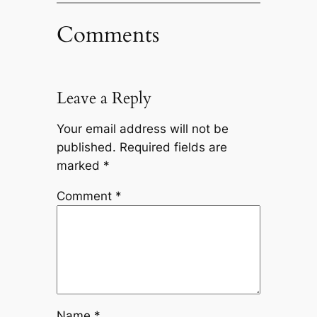
Comments
Leave a Reply
Your email address will not be
published.
Required fields are
marked
*
Comment
*
Name
*