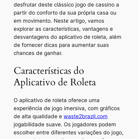
desfrutar deste clássico jogo de cassino a
partir do conforto da sua própria casa ou
em movimento. Neste artigo, vamos
explorar as características, vantagens e
desvantagens do aplicativo
de roleta, além
de fornecer dicas para aumentar suas
chances de ganhar.
Características do
Aplicativo de Roleta
O aplicativo de roleta oferece uma
experiência de jogo imersiva, com gráficos
de alta qualidade e
waste2brazil.com
jogabilidade suave. Os jogadores podem
escolher entre diferentes variações do jogo,