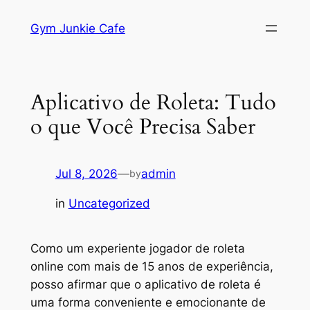
Skip
Gym Junkie Cafe
to
content
Aplicativo de Roleta: Tudo
o que Você Precisa Saber
Jul 8, 2026
—
admin
by
in
Uncategorized
Como um experiente jogador de roleta
online com mais de 15 anos de experiência,
posso afirmar que o aplicativo de roleta é
uma forma conveniente e emocionante de