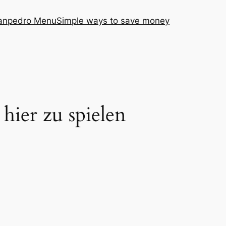
anpedro Menu
Simple ways to save money
hier zu spielen