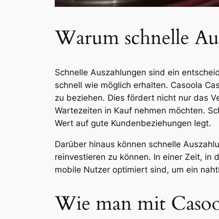
Warum schnelle Au
Schnelle Auszahlungen sind ein entscheid
schnell wie möglich erhalten. Casoola Ca
zu beziehen. Dies fördert nicht nur das Ve
Wartezeiten in Kauf nehmen möchten. Sch
Wert auf gute Kundenbeziehungen legt.
Darüber hinaus können schnelle Auszahlun
reinvestieren zu können. In einer Zeit, in
mobile Nutzer optimiert sind, um ein naht
Wie man mit Casoo