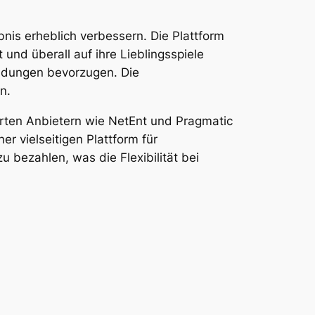
bnis erheblich verbessern. Die Plattform
 und überall auf ihre Lieblingsspiele
endungen bevorzugen. Die
n.
rten Anbietern wie NetEnt und Pragmatic
r vielseitigen Plattform für
 bezahlen, was die Flexibilität bei