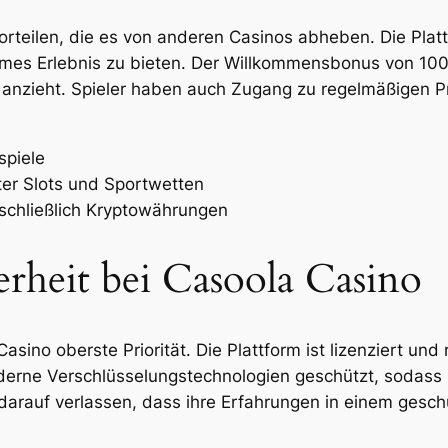
Vorteilen, die es von anderen Casinos abheben. Die Plat
ames Erlebnis zu bieten. Der Willkommensbonus von 100%
er anzieht. Spieler haben auch Zugang zu regelmäßigen
spiele
nter Slots und Sportwetten
schließlich Kryptowährungen
rheit bei Casoola Casino
Casino oberste Priorität. Die Plattform ist lizenziert un
erne Verschlüsselungstechnologien geschützt, sodass p
h darauf verlassen, dass ihre Erfahrungen in einem gesc