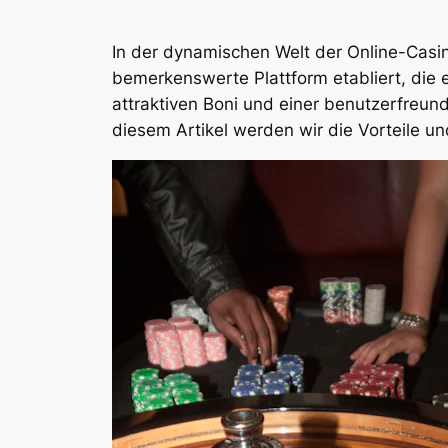
In der dynamischen Welt der Online-Casino
bemerkenswerte Plattform etabliert, die 
attraktiven Boni und einer benutzerfreun
diesem Artikel werden wir die Vorteile 