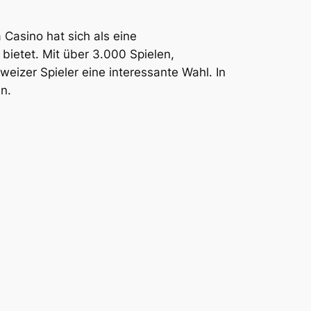
 Casino hat sich als eine
bietet. Mit über 3.000 Spielen,
eizer Spieler eine interessante Wahl. In
n.