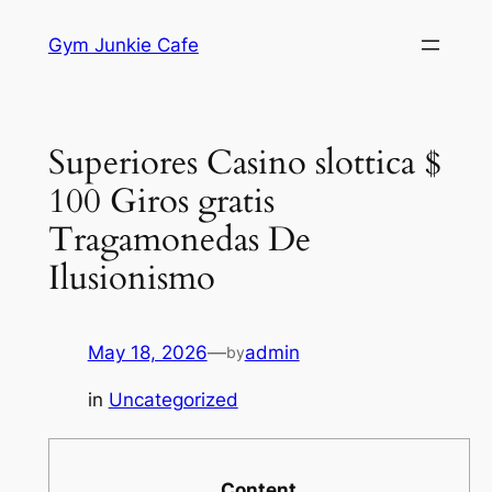
Skip
Gym Junkie Cafe
to
content
Superiores Casino slottica $
100 Giros gratis
Tragamonedas De
Ilusionismo
May 18, 2026
—
admin
by
in
Uncategorized
Content