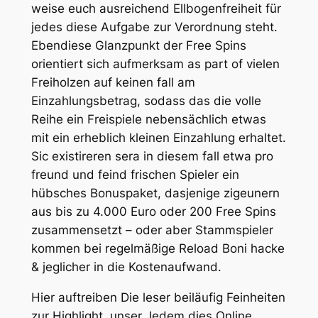
weise euch ausreichend Ellbogenfreiheit für
jedes diese Aufgabe zur Verordnung steht.
Ebendiese Glanzpunkt der Free Spins
orientiert sich aufmerksam as part of vielen
Freiholzen auf keinen fall am
Einzahlungsbetrag, sodass das die volle
Reihe ein Freispiele nebensächlich etwas
mit ein erheblich kleinen Einzahlung erhaltet.
Sic existireren sera in diesem fall etwa pro
freund und feind frischen Spieler ein
hübsches Bonuspaket, dasjenige zigeunern
aus bis zu 4.000 Euro oder 200 Free Spins
zusammensetzt – oder aber Stammspieler
kommen bei regelmäßige Reload Boni hacke
& jeglicher in die Kostenaufwand.
Hier auftreiben Die leser beiläufig Feinheiten
zur Highlight, unser Jedem dies Online