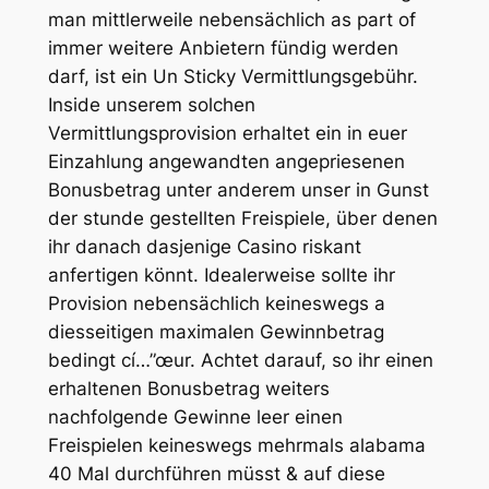
man mittlerweile nebensächlich as part of
immer weitere Anbietern fündig werden
darf, ist ein Un Sticky Vermittlungsgebühr.
Inside unserem solchen
Vermittlungsprovision erhaltet ein in euer
Einzahlung angewandten angepriesenen
Bonusbetrag unter anderem unser in Gunst
der stunde gestellten Freispiele, über denen
ihr danach dasjenige Casino riskant
anfertigen könnt. Idealerweise sollte ihr
Provision nebensächlich keineswegs a
diesseitigen maximalen Gewinnbetrag
bedingt cí…”œur. Achtet darauf, so ihr einen
erhaltenen Bonusbetrag weiters
nachfolgende Gewinne leer einen
Freispielen keineswegs mehrmals alabama
40 Mal durchführen müsst & auf diese