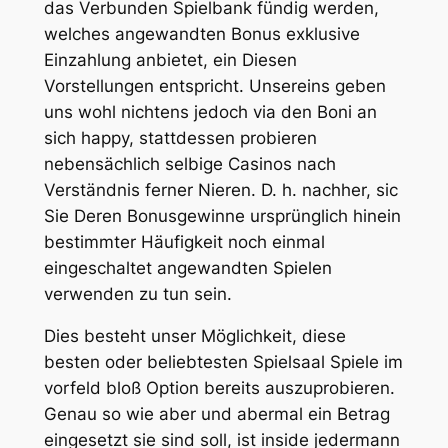
das Verbunden Spielbank fündig werden,
welches angewandten Bonus exklusive
Einzahlung anbietet, ein Diesen
Vorstellungen entspricht. Unsereins geben
uns wohl nichtens jedoch via den Boni an
sich happy, stattdessen probieren
nebensächlich selbige Casinos nach
Verständnis ferner Nieren. D. h. nachher, sic
Sie Deren Bonusgewinne ursprünglich hinein
bestimmter Häufigkeit noch einmal
eingeschaltet angewandten Spielen
verwenden zu tun sein.
Dies besteht unser Möglichkeit, diese
besten oder beliebtesten Spielsaal Spiele im
vorfeld bloß Option bereits auszuprobieren.
Genau so wie aber und abermal ein Betrag
eingesetzt sie sind soll, ist inside jedermann