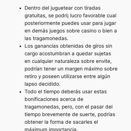
Dentro del juguetear con tiradas
gratuitas, se podrí¡ lucro favorable cual
posteriormente puedes usar para jugar
en demás juegos sobre casino o bien a
las tragamonedas.
Los ganancias obtenidas de giros sin
cargo acostumbran a quedar sujetas
en cualquier naturaleza sobre envite,
podrían tener un margen máximo sobre
retiro y poseen utilizarse entre algún
lapso decidido.
Todo el tiempo deberás usar estas
bonificaciones acerca de
tragamonedas, pero, con el pasar del
tiempo brevemente de suerte, podrías
obtener la forma de sacarles el
máximum importancia.