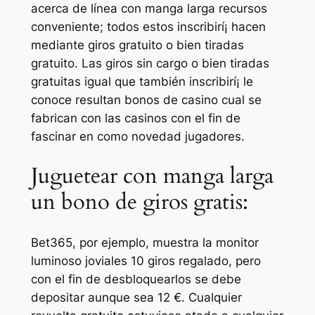
acerca de línea con manga larga recursos
conveniente; todos estos inscribirí¡ hacen
mediante giros gratuito o bien tiradas
gratuito. Las giros sin cargo o bien tiradas
gratuitas igual que también inscribirí¡ le
conoce resultan bonos de casino cual se
fabrican con las casinos con el fin de
fascinar en como novedad jugadores.
Juguetear con manga larga
un bono de giros gratis:
Bet365, por ejemplo, muestra la monitor
luminoso joviales 10 giros regalado, pero
con el fin de desbloquearlos se debe
depositar aunque sea 12 €. Cualquier