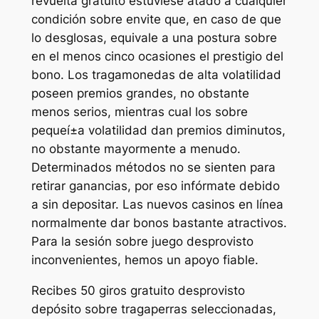
revuelta gratuito estuviese atado a cualquier
condición sobre envite que, en caso de que
lo desglosas, equivale a una postura sobre
en el menos cinco ocasiones el prestigio del
bono. Los tragamonedas de alta volatilidad
poseen premios grandes, no obstante
menos serios, mientras cual los sobre
pequeí±a volatilidad dan premios diminutos,
no obstante mayormente a menudo.
Determinados métodos no se sienten para
retirar ganancias, por eso infórmate debido
a sin depositar. Las nuevos casinos en línea
normalmente dar bonos bastante atractivos.
Para la sesión sobre juego desprovisto
inconvenientes, hemos un apoyo fiable.
Recibes 50 giros gratuito desprovisto
depósito sobre tragaperras seleccionadas,