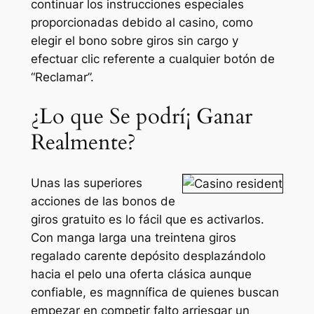
continuar los instrucciones especiales
proporcionadas debido al casino, como
elegir el bono sobre giros sin cargo y
efectuar clic referente a cualquier botón de
“Reclamar”.
¿Lo que Se podrí¡ Ganar
Realmente?
Unas las superiores
acciones de las bonos de
giros gratuito es lo fácil que es activarlos.
Con manga larga una treintena giros
regalado carente depósito desplazándolo
hacia el pelo una oferta clásica aunque
confiable, es magnnífica de quienes buscan
empezar en competir falto arriesgar un