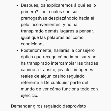
Después, os explicaremos â qué es lo
primero? son, cuáles son sus
prerrogativas desplazándolo hacia el
pelo inconvenientes, y no ha
transpirado demás lugares a pensar,
igual que las palabras así­ como
condiciones.
Posteriormente, hallarás la consejero
óptico que recoge cómo impulsar y no
ha transpirado intercambiar las tiradas
camino a transito, joviales imágenes
reales de algún casino regulado
referente a De cualquier parte del
mundo de ver cómo funciona todo con
ejercicio.
Demandar giros regalado desprovisto