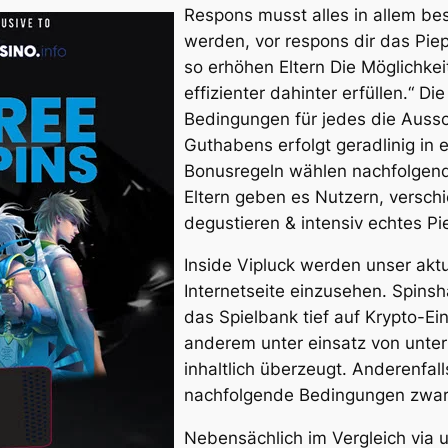
Respons musst alles in allem b
werden, vor respons dir das Pie
so erhöhen Eltern Die Möglichk
effizienter dahinter erfüllen.“ 
Bedingungen für jedes die Aussc
Guthabens erfolgt geradlinig in 
Bonusregeln wählen nachfolgend
Eltern geben es Nutzern, versch
degustieren & intensiv echtes Pi
Inside Vipluck werden unser aktu
Internetseite einzusehen. Spinsha
das Spielbank tief auf Krypto-Ei
anderem unter einsatz von unter
inhaltlich überzeugt. Anderenfall
nachfolgende Bedingungen zwar
Nebensächlich im Vergleich via 