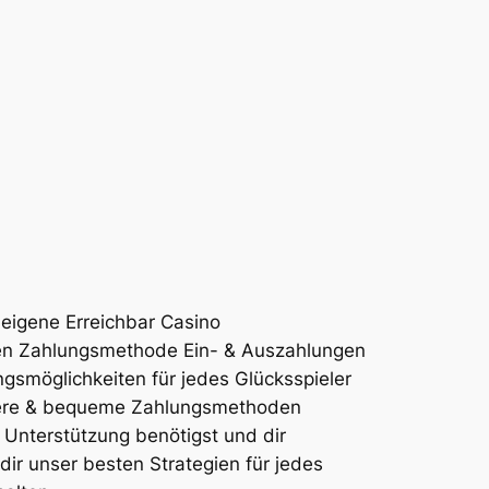
 eigene Erreichbar Casino
ten Zahlungsmethode Ein- & Auszahlungen
smöglichkeiten für jedes Glücksspieler
chere & bequeme Zahlungsmethoden
 Unterstützung benötigst und dir
ir unser besten Strategien für jedes