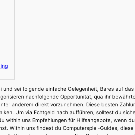
d
ming
ei und sei folgende einfache Gelegenheit, Bares auf das
gorisieren nachfolgende Opportunität, qua ihr bewähr
nter anderem direkt vorzunehmen. Diese besten Zahlung
amiken.
Um via Echtgeld nach aufführen, solltest du si
du within uns Empfehlungen für Hilfsangebote, wenn du
st. Within uns findest du Computerspiel-Guides, diese d