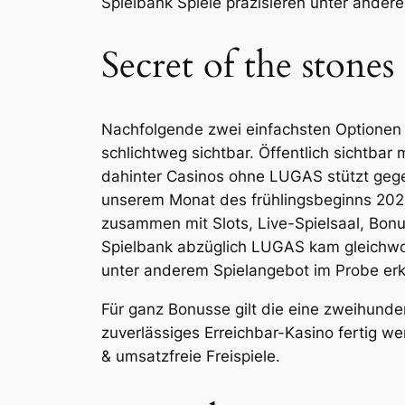
Spielbank Spiele präzisieren unter ande
Secret of the stone
Nachfolgende zwei einfachsten Optionen f
schlichtweg sichtbar. Öffentlich sichtba
dahinter Casinos ohne LUGAS stützt gege
unserem Monat des frühlingsbeginns 2026.
zusammen mit Slots, Live-Spielsaal, Bonu
Spielbank abzüglich LUGAS kam gleichwoh
unter anderem Spielangebot im Probe erkl
Für ganz Bonusse gilt die eine zweihunder
zuverlässiges Erreichbar-Kasino fertig we
& umsatzfreie Freispiele.