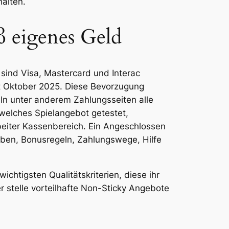
alten.
ß eigenes Geld
sind Visa, Mastercard und Interac
ht Oktober 2025. Diese Bevorzugung
ln unter anderem Zahlungsseiten alle
 welches Spielangebot getestet,
rbeiter Kassenbereich. Ein Angeschlossen
aben, Bonusregeln, Zahlungswege, Hilfe
chtigsten Qualitätskriterien, diese ihr
r stelle vorteilhafte Non-Sticky Angebote