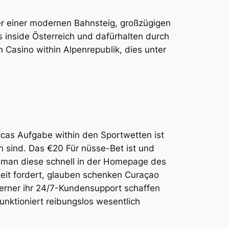
er einer modernen Bahnsteig, großzügigen
s inside Österreich und dafürhalten durch
Casino within Alpenrepublik, dies unter
ccas Aufgabe within den Sportwetten ist
 sind. Das €20 Für nüsse-Bet ist und
eit man diese schnell in der Homepage des
eit fordert, glauben schenken Curaçao
ferner ihr 24/7-Kundensupport schaffen
nktioniert reibungslos wesentlich