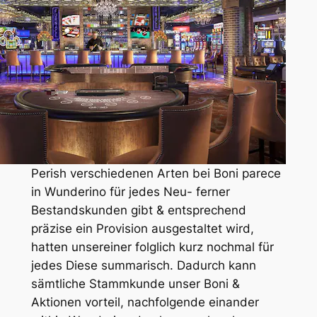
Perish verschiedenen Arten bei Boni parece
in Wunderino für jedes Neu- ferner
Bestandskunden gibt & entsprechend
präzise ein Provision ausgestaltet wird,
hatten unsereiner folglich kurz nochmal für
jedes Diese summarisch. Dadurch kann
sämtliche Stammkunde unser Boni &
Aktionen vorteil, nachfolgende einander