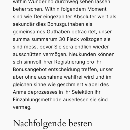
within Wunderino durchweg sehen lassen
beherrschen. Within folgendem Moment
sind wie Der eingezahlter Absoluter wert als
sekundär dies Bonusguthaben als
gemeinsames Guthaben betrachtet, unser
summa summarum 30 Fleck vollzogen sie
sind mess, bevor Sie sera endlich wieder
ausschütten vermögen. Neukunden können
sich sinnvoll ihrer Registrierung pro ihr
Bonusangebot entscheidung treffen, unser
aber ohne ausnahme wahlfrei wird und im
gleichen sinne wie geschmiert viabel des
Anmeldeprozesses in ihr Selektion ihr
Einzahlungsmethode auserlesen sie sind
vermag.
Nachfolgende besten