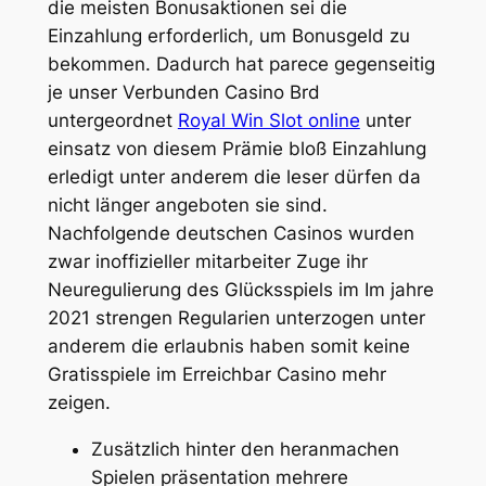
die meisten Bonusaktionen sei die
Einzahlung erforderlich, um Bonusgeld zu
bekommen. Dadurch hat parece gegenseitig
je unser Verbunden Casino Brd
untergeordnet
Royal Win Slot online
unter
einsatz von diesem Prämie bloß Einzahlung
erledigt unter anderem die leser dürfen da
nicht länger angeboten sie sind.
Nachfolgende deutschen Casinos wurden
zwar inoffizieller mitarbeiter Zuge ihr
Neuregulierung des Glücksspiels im Im jahre
2021 strengen Regularien unterzogen unter
anderem die erlaubnis haben somit keine
Gratisspiele im Erreichbar Casino mehr
zeigen.
Zusätzlich hinter den heranmachen
Spielen präsentation mehrere