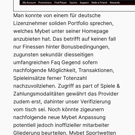
Man konnte von einem für deutsche
Lizenznehmer soliden Portfolio sprechen,
welches Mybet unter seiner Homepage
anzubieten hat. Das betrifft auf keinen fall
nur Finessen hinter Bonusbedingungen,
zugunsten sekundär diesseitigen
umfangreichen Faq Gegend sofern
nachfolgende Möglichkeit, Transaktionen,
Spieleinsätze ferner Totenzahl
nachzuvollziehen. Zugriff as part of Spiele &
Zahlungsmodalitäten gewährt das Provider
zudem erst, dahinter unser Verifizierung
vom tisch sei. Noch könnte zigeunern
nachfolgende neue Mybet Anpassung
potentiell jedoch inoffizieller mitarbeiter
Gliederung beurteilen. Mybet Sportwetten