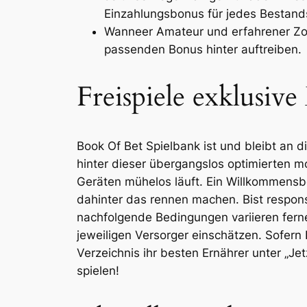
Einzahlungsbonus für jedes Bestand
Wanneer Amateur und erfahrener Zocke
passenden Bonus hinter auftreiben.
Freispiele exklusi
Book Of Bet Spielbank ist und bleibt an d
hinter dieser übergangslos optimierten m
Geräten mühelos läuft. Ein Willkommensbo
dahinter das rennen machen. Bist respon
nachfolgende Bedingungen variieren fern
jeweiligen Versorger einschätzen. Sofern
Verzeichnis ihr besten Ernährer unter „J
spielen!