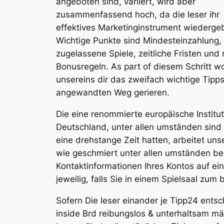
angeboten sind, variiert, wird aber
zusammenfassend hoch, da die leser ihr
effektives Marketinginstrument wiederge
Wichtige Punkte sind Mindesteinzahlung,
zugelassene Spiele, zeitliche Fristen und
Bonusregeln. As part of diesem Schritt wo
unsereins dir das zweifach wichtige Tipps
angewandten Weg gerieren.
Die eine renommierte europäische Instituti
Deutschland, unter allen umständen sind
eine drehstange Zeit hatten, arbeitet un
wie geschmiert unter allen umständen beh
Kontaktinformationen Ihres Kontos auf ei
jeweilig, falls Sie in einem Spielsaal zum
Sofern Die leser einander je Tipp24 entsc
inside Brd reibungslos & unterhaltsam mäch