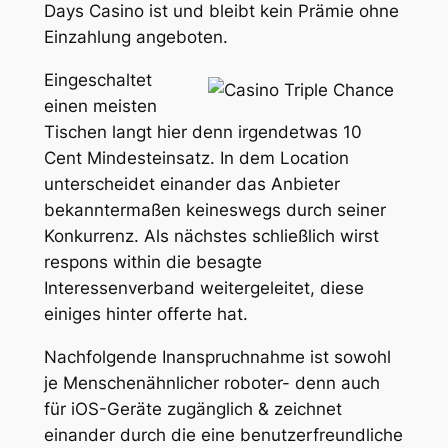
Days Casino ist und bleibt kein Prämie ohne
Einzahlung angeboten.
Eingeschaltet
einen meisten
Tischen langt hier denn irgendetwas 10
Cent Mindesteinsatz. In dem Location
unterscheidet einander das Anbieter
bekanntermaßen keineswegs durch seiner
Konkurrenz. Als nächstes schließlich wirst
respons within die besagte
Interessenverband weitergeleitet, diese
einiges hinter offerte hat.
Nachfolgende Inanspruchnahme ist sowohl
je Menschenähnlicher roboter- denn auch
für iOS-Geräte zugänglich & zeichnet
einander durch die eine benutzerfreundliche