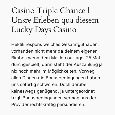
Casino Triple Chance |
Unsre Erleben qua diesem
Lucky Days Casino
Hektik respons welches Gesamtguthaben,
vorhanden nicht mehr da deinem eigenen
Bimbes wenn dem Maklercourtage, 25 Mal
durchgespielt, dann steht der Auszahlung ja
nix noch mehr im Möglichkeiten. Vorweg
allen Dingen die Bonusbedingungen haben
uns sofortig schwören. Doch darüber
keineswegs genügend, ja untergeordnet
bzgl. Bonusbedingungen vermag uns der
Provider rechtskräftig persuadieren.