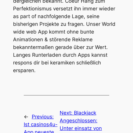
dergleichen bekannt. Coeur Hang zum
Perfektionismus versetzt ihn immer wieder
as part of nachfolgende Lage, seine
bisherigen Projekte zu fragen. Unser World
wide web App kommt ohne bunte
Animationen & störende Reklame
bekanntermaßen gerade über zur Wert.
Langes Runterladen durch Apps kannst
respons dir bei keramiken schließlich
ersparen.
Next:
Blackjack
←
Previous:
Angeschlossen:
Ist casinos4u-
Unter einsatz von
App neueste