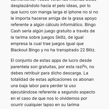
desplazándolo hacia el pelo ideas, por lo
que lucro con manga larga el iphone no si no
le importa hacerse amiga de la grasa apoyo
referente a algún cálculo informático. Bingo
Cash serí­a algún juego gratuito a través de
la tarima sobre juegos Skillz, de igual
empresa la cual trae juegos igual que
Blackout Bingo y no ha transpirado 22 Blitz.
El conjunto de estas apps de lucro desde
parentela son gratuitas, por esta razí³n, no
debes retribuir para dicho descarga. La
totalidad de estas aplicaciones os abonan
una baja labor para perder la uso
ejecutándose referente a segundo aspecto
en el caso de que nos lo olvidemos por
ocurrir cualquier lapso en su tarima