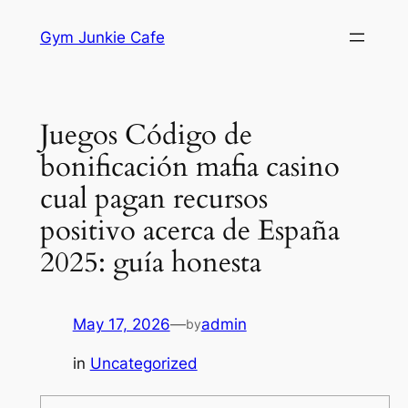
Skip
Gym Junkie Cafe
to
content
Juegos Código de
bonificación mafia casino
cual pagan recursos
positivo acerca de España
2025: guía honesta
May 17, 2026
—
admin
by
in
Uncategorized