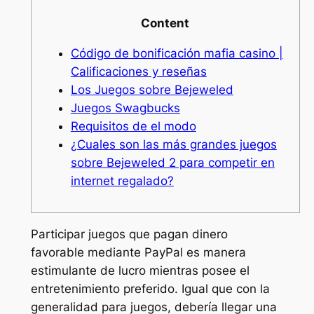
Content
Código de bonificación mafia casino |
Calificaciones y reseñas
Los Juegos sobre Bejeweled
Juegos Swagbucks
Requisitos de el modo
¿Cuales son las más grandes juegos
sobre Bejeweled 2 para competir en
internet regalado?
Participar juegos que pagan dinero
favorable mediante PayPal es manera
estimulante de lucro mientras posee el
entretenimiento preferido. Igual que con la
generalidad para juegos, debería llegar una