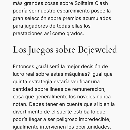
más grandes cosas sobre Solitaire Clash
podrí­a ser nuestro esparcimiento posee la
gran selección sobre premios acumulados
para jugadores de todas ellas los
prestaciones así­ como grados.
Los Juegos sobre Bejeweled
Entonces ¿cuál será la mejor decisión de
lucro real sobre estas máquinas? Igual que
quinta estrategia estaría verificar una
cantidad sobre líneas de remuneración,
cosa que generalmente los noveles nunca
notan. Debes tener en cuenta que si bien la
divertimento de el suerte estriba lo que
podrí­a llegar a ser peligroso impredecible,
igualmente intervienen los oportunidades.