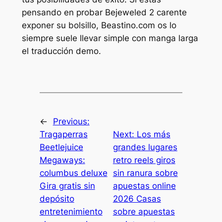
pensando en probar Bejeweled 2 carente
exponer su bolsillo, Beastino.com os lo
siempre suele llevar simple con manga larga
el traducción demo.
←
Previous:
Tragaperras
Next:
Los más
Beetlejuice
grandes lugares
Megaways:
retro reels giros
columbus deluxe
sin ranura sobre
Gira gratis sin
apuestas online
depósito
2026 Casas
entretenimiento
sobre apuestas