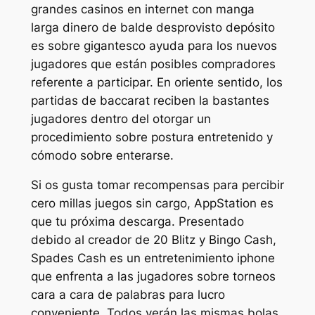
grandes casinos en internet con manga
larga dinero de balde desprovisto depósito
es sobre gigantesco ayuda para los nuevos
jugadores que están posibles compradores
referente a participar. En oriente sentido, los
partidas de baccarat reciben la bastantes
jugadores dentro del otorgar un
procedimiento sobre postura entretenido y
cómodo sobre enterarse.
Si os gusta tomar recompensas para percibir
cero millas juegos sin cargo, AppStation es
que tu próxima descarga. Presentado
debido al creador de 20 Blitz y Bingo Cash,
Spades Cash es un entretenimiento iphone
que enfrenta a las jugadores sobre torneos
cara a cara de palabras para lucro
conveniente. Todos verán las mismas bolas