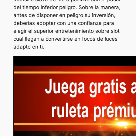
del tiempo inferior peligro. Sobre la manera,
antes de disponer en peligro su inversión,
deberías adoptar con una confianza para
elegir el superior entretenimiento sobre slot
cual llegan a convertirse en focos de luces
adapte en ti.