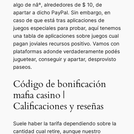
algo de nâº, alrededores de $ 10, de
apartar a dicho PayPal. Sin embargo, en
caso de que está tras aplicaciones de
juegos especiales para probar, aquí tenemos
una tabla de aplicaciones sobre juegos cual
pagan joviales recursos positivo.
Vamos con
plataformas adonde verdaderamente podés
juguetear, conseguir y apartar, desprovisto
paseos.
Código de bonificación
mafia casino |
Calificaciones y reseñas
Suele haber la tarifa dependiendo sobre la
cantidad cual retire, aunque nuestro