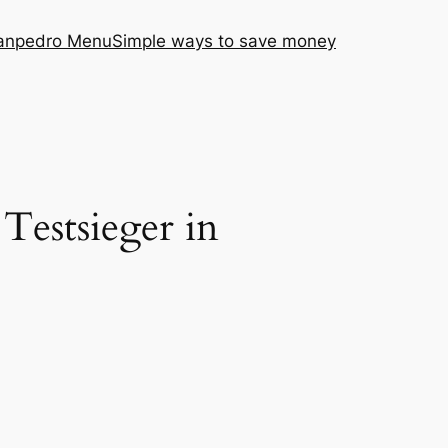
anpedro Menu
Simple ways to save money
 Testsieger in