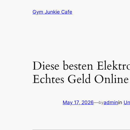
Skip
Gym Junkie Cafe
to
content
Diese besten Elektro
Echtes Geld Online
May 17, 2026
—
admin
in
Un
by