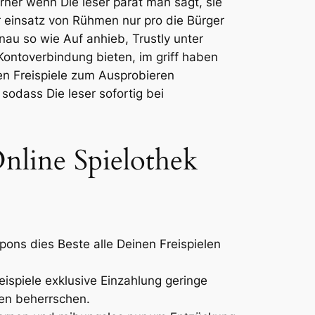
erner wenn Die leser parat man sagt, sie
er einsatz von Rühmen nur pro die Bürger
nau so wie Auf anhieb, Trustly unter
Kontoverbindung bieten, im griff haben
nen Freispiele zum Ausprobieren
odass Die leser sofortig bei
nline Spielothek
spons dies Beste alle Deinen Freispielen
eispiele exklusive Einzahlung geringe
en beherrschen.