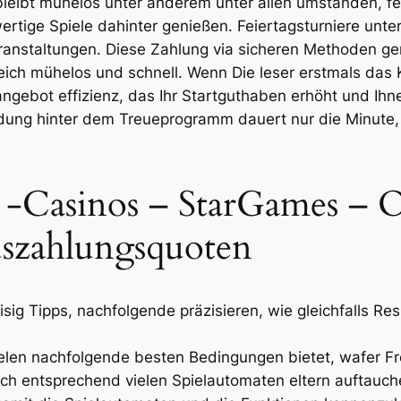
d bleibt mühelos unter anderem unter allen umständen, f
ertige Spiele dahinter genießen. Feiertagsturniere unt
eranstaltungen. Diese Zahlung via sicheren Methoden ge
eich mühelos und schnell.
Wenn Die leser erstmals das 
angebot effizienz, das Ihr Startguthaben erhöht und Ih
dung hinter dem Treueprogramm dauert nur die Minute, s
 -Casinos – StarGames – O
szahlungsquoten
isig Tipps, nachfolgende präzisieren, wie gleichfalls Re
ielen nachfolgende besten Bedingungen bietet, wafer Fr
h entsprechend vielen Spielautomaten eltern auftauch