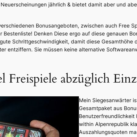
60 Neuerscheinungen jährlich & bietet damit aber und abe
verschiedenen Bonusangeboten, zwischen auch Free S
er Bestenliste! Denken Diese ergo auf diese genauen Bo
n gute Schrittgeschwindigkeit, damit diese Gesamthöhe
ter entziffern. Sie müssen keine alternative Softwarea
el Freispiele abzüglich Ein
Mein Siegesanwärter is
Gesamtpaket aus Bonus,
Benutzerfreundlichkeit
within Alpenrepublik kl
Auszahlungsquoten mach