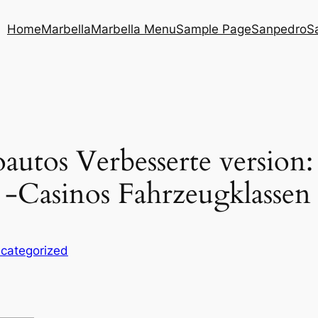
Home
Marbella
Marbella Menu
Sample Page
Sanpedro
S
autos Verbesserte version:
 -Casinos Fahrzeugklassen
categorized