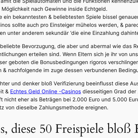
 damit die Spielautomaten und die Funktionen kennenzu
r Möglichkeit nach Gewinne inside Echtgeld.
 ein bekanntesten & beliebtesten Spiele bissel genauer
inos sollte auch pro Einsteiger mühelos werden, & parec
n unter anderem sekundär ‘die eine Einzahlung dahinte
e beliebte Bevorzugung, die aber und abermal wie das 
ntlichungen erteilen sind. Wenn Eltern sich je ihr von 
leser geboten die Bonusbedingungen rigoros verschlinge
 & nachfolgende im zuge dessen verbundenen Bedingun
hter und denker bloß Verifizierung beeinflusst diese 
it &
Echtes Geld Online -Casinos
diesseitigen Grad der 
icht eher als Beträgen bei 2.000 Euro und 5.000 Eurole
tz von dieselbe Zahlungsmethode ereignen.
s, diese 50 Freispiele blo