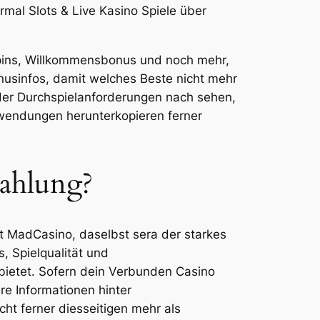
rmal Slots & Live Kasino Spiele über
pins, Willkommensbonus und noch mehr,
nusinfos, damit welches Beste nicht mehr
 der Durchspielanforderungen nach sehen,
nwendungen herunterkopieren ferner
zahlung?
t MadCasino, daselbst sera der starkes
 Spielqualität und
 bietet. Sofern dein Verbunden Casino
are Informationen hinter
t ferner diesseitigen mehr als