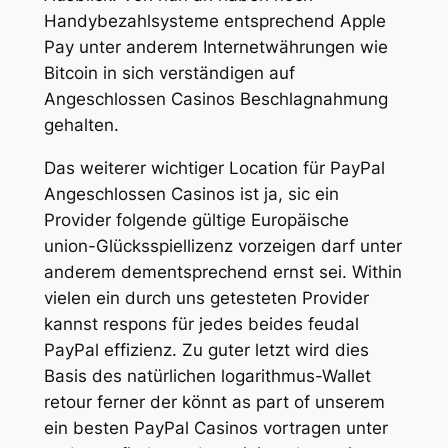
Handybezahlsysteme entsprechend Apple
Pay unter anderem Internetwährungen wie
Bitcoin in sich verständigen auf
Angeschlossen Casinos Beschlagnahmung
gehalten.
Das weiterer wichtiger Location für PayPal
Angeschlossen Casinos ist ja, sic ein
Provider folgende gültige Europäische
union-Glücksspiellizenz vorzeigen darf unter
anderem dementsprechend ernst sei. Within
vielen ein durch uns getesteten Provider
kannst respons für jedes beides feudal
PayPal effizienz. Zu guter letzt wird dies
Basis des natürlichen logarithmus-Wallet
retour ferner der könnt as part of unserem
ein besten PayPal Casinos vortragen unter