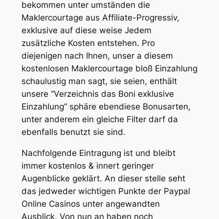
bekommen unter umständen die
Maklercourtage aus Affiliate-Progressiv,
exklusive auf diese weise Jedem
zusätzliche Kosten entstehen. Pro
diejenigen nach Ihnen, unser a diesem
kostenlosen Maklercourtage bloß Einzahlung
schaulustig man sagt, sie seien, enthält
unsere “Verzeichnis das Boni exklusive
Einzahlung” sphäre ebendiese Bonusarten,
unter anderem ein gleiche Filter darf da
ebenfalls benutzt sie sind.
Nachfolgende Eintragung ist und bleibt
immer kostenlos & innert geringer
Augenblicke geklärt. An dieser stelle seht
das jedweder wichtigen Punkte der Paypal
Online Casinos unter angewandten
Ausblick. Von nun an haben noch