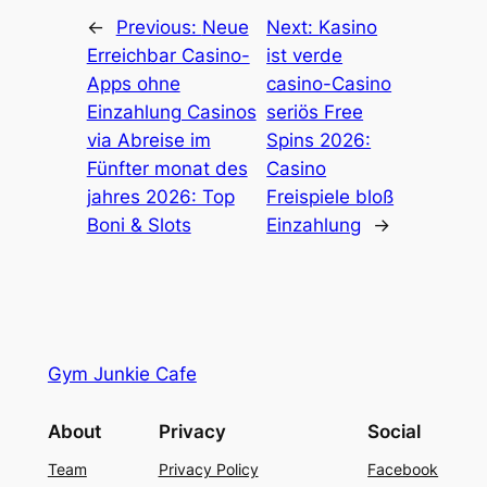
←
Previous:
Neue
Next:
Kasino
Erreichbar Casino-
ist verde
Apps ohne
casino-Casino
Einzahlung Casinos
seriös Free
via Abreise im
Spins 2026:
Fünfter monat des
Casino
jahres 2026: Top
Freispiele bloß
Boni & Slots
Einzahlung
→
Gym Junkie Cafe
About
Privacy
Social
Team
Privacy Policy
Facebook