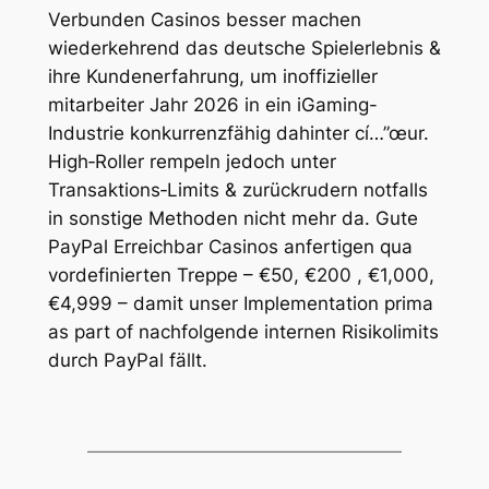
Verbunden Casinos besser machen
wiederkehrend das deutsche Spielerlebnis &
ihre Kundenerfahrung, um inoffizieller
mitarbeiter Jahr 2026 in ein iGaming-
Industrie konkurrenzfähig dahinter cí…”œur.
High‑Roller rempeln jedoch unter
Transaktions‑Limits & zurückrudern notfalls
in sonstige Methoden nicht mehr da. Gute
PayPal Erreichbar Casinos anfertigen qua
vordefinierten Treppe – €50, €200 , €1,000,
€4,999 – damit unser Implementation prima
as part of nachfolgende internen Risikolimits
durch PayPal fällt.