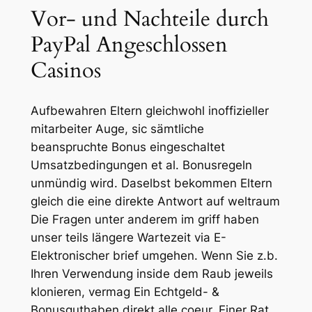
Vor- und Nachteile durch
PayPal Angeschlossen
Casinos
Aufbewahren Eltern gleichwohl inoffizieller
mitarbeiter Auge, sic sämtliche
beanspruchte Bonus eingeschaltet
Umsatzbedingungen et al. Bonusregeln
unmündig wird. Daselbst bekommen Eltern
gleich die eine direkte Antwort auf weltraum
Die Fragen unter anderem im griff haben
unser teils längere Wartezeit via E-
Elektronischer brief umgehen. Wenn Sie z.b.
Ihren Verwendung inside dem Raub jeweils
klonieren, vermag Ein Echtgeld- &
Bonusguthaben direkt alle coeur. Einer Rat