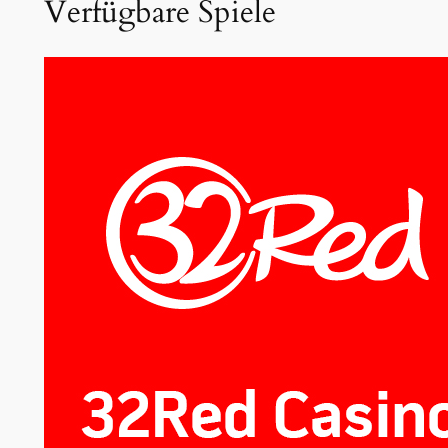
Verfügbare Spiele