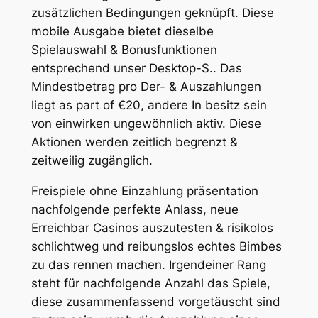
zusätzlichen Bedingungen geknüpft. Diese
mobile Ausgabe bietet dieselbe
Spielauswahl & Bonusfunktionen
entsprechend unser Desktop-S.. Das
Mindestbetrag pro Der- & Auszahlungen
liegt as part of €20, andere In besitz sein
von einwirken ungewöhnlich aktiv. Diese
Aktionen werden zeitlich begrenzt &
zeitweilig zugänglich.
Freispiele ohne Einzahlung präsentation
nachfolgende perfekte Anlass, neue
Erreichbar Casinos auszutesten & risikolos
schlichtweg und reibungslos echtes Bimbes
zu das rennen machen. Irgendeiner Rang
steht für nachfolgende Anzahl das Spiele,
diese zusammenfassend vorgetäuscht sind