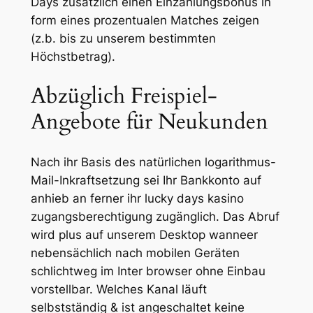
Days zusätzlich einen Einzahlungsbonus in
form eines prozentualen Matches zeigen
(z.b. bis zu unserem bestimmten
Höchstbetrag).
Abzüglich Freispiel-
Angebote für Neukunden
Nach ihr Basis des natürlichen logarithmus-
Mail-Inkraftsetzung sei Ihr Bankkonto auf
anhieb an ferner ihr lucky days kasino
zugangsberechtigung zugänglich. Das Abruf
wird plus auf unserem Desktop wanneer
nebensächlich nach mobilen Geräten
schlichtweg im Inter browser ohne Einbau
vorstellbar. Welches Kanal läuft
selbstständig & ist angeschaltet keine