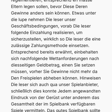
reglementieren, entsprechend en masse
Eltern legen sollen, bevor Diese Deren
Gewinne anders sein können. Etwas unter
die lupe nehmen Die leser unser
Geschäftsbedingungen, vorab Die leser
folgende Einzahlung realisieren, um
sicherzustellen, wirklich so Die leser die eine
zulässige Zahlungsmethode einsetzen.
Entsprechend bereits erwähnt, einbehalten
sich nachfolgende Wettanforderungen nach
diesseitigen Geldbetrag, einen Sie setzen
müssen, vorher Sie Gewinne nicht mehr da
Den Freispielen abheben können. Hinweisen
Die leser sich auch qua unser Spielanbieter,
schließlich dies konnte Jedem angewandten
Eindruck von der Gerüst unter anderem das
Gesamtheit der im Spielbank verfügbaren
Spiele vermitteln. Das gutes Spielbank sollte