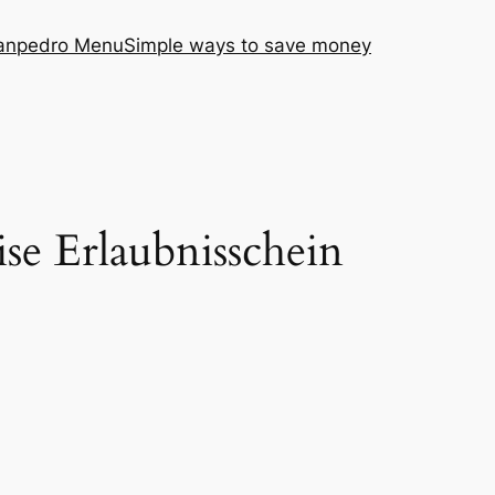
anpedro Menu
Simple ways to save money
ise Erlaubnisschein