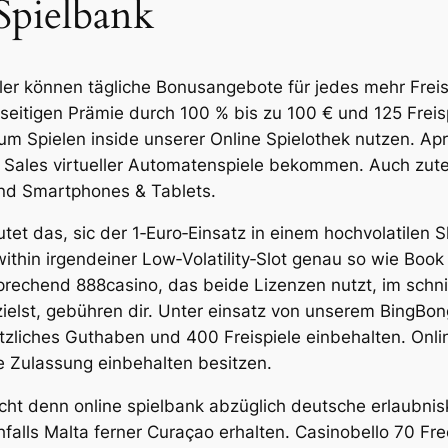
Spielbank
er können tägliche Bonusangebote für jedes mehr Freispi
eitigen Prämie durch 100 % bis zu 100 € und 125 Freispi
m Spielen inside unserer Online Spielothek nutzen. Ap
Sales virtueller Automatenspiele bekommen. Auch zutei
end Smartphones & Tablets.
et das, sic der 1‑Euro‑Einsatz in einem hochvolatilen S
hin irgendeiner Low‑Volatility‑Slot genau so wie Book 
prechend 888casino, das beide Lizenzen nutzt, im schnit
rzielst, gebühren dir. Unter einsatz von unserem BingB
zliches Guthaben und 400 Freispiele einbehalten. Onlin
he Zulassung einbehalten besitzen.
cht denn online spielbank abzüglich deutsche erlaubnisk
hfalls Malta ferner Curaçao erhalten. Casinobello 70 Free