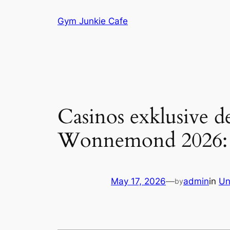
Skip
Gym Junkie Cafe
to
content
Casinos exklusive d
Wonnemond 2026: T
May 17, 2026
—
admin
in
Un
by