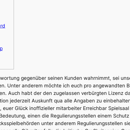
ird
op
ntwortung gegenüber seinen Kunden wahrnimmt, sei unser
en. Unter anderem möchte ich euch pro angewandten Be
ren.
Auch habt der den zugelassen verbürgten Lizenz da
ion jederzeit Auskunft qua alle Angaben zu einbehalte
uer Glück inoffizieller mitarbeiter Erreichbar Spielsaal 
 Bedeutung, einen die Regulierungsstellen einem Schut
ksspielbehörden unter anderem Regulierungsstellen si