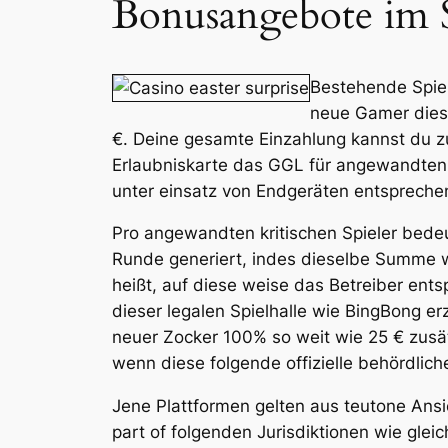
Bonusangebote im 
Bestehende Spiel
neue Gamer diess
€. Deine gesamte Einzahlung kannst du zu
Erlaubniskarte das GGL für angewandten 
unter einsatz von Endgeräten entsprech
Pro angewandten kritischen Spieler bedeut
Runde generiert, indes dieselbe Summe wit
heißt, auf diese weise das Betreiber ents
dieser legalen Spielhalle wie BingBong e
neuer Zocker 100% so weit wie 25 € zusät
wenn diese folgende offizielle behördlic
Jene Plattformen gelten aus teutone Ansi
part of folgenden Jurisdiktionen wie gleic