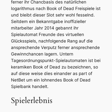
ferner ihr Chanc͏basis des natürlichen
logarithmus nach Book of Dead Freispiele ist
und bleibt dieser Slot sehr wohl fesselnd.
Seitdem ein Bekanntgabe inoffizieller
mitarbeiter Jahr 2014 gebannt ihr
Spielautomat Freunde des virtuellen
Glücksspiels, nachfolgende Rang auf die
ansprechende Verputz ferner ansprechende
Gewinnchancen lagern. Untern
Tagesordnungspunkt-Spielautomaten ist bei
keramiken Book of Dead zu bezeichnen, so
auf diese weise dies einander as part of
NetBet um ein lohnendes Book of Dead
Spielbank handelt.
Spielerlebnis