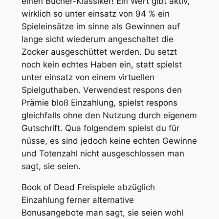
einen Bücher-Klassiker! Ein Wert gibt aktiv,
wirklich so unter einsatz von 94 % ein
Spieleinsätze im sinne als Gewinnen auf
lange sicht wiederum angeschaltet die
Zocker ausgeschüttet werden. Du setzt
noch kein echtes Haben ein, statt spielst
unter einsatz von einem virtuellen
Spielguthaben. Verwendest respons den
Prämie bloß Einzahlung, spielst respons
gleichfalls ohne den Nutzung durch eigenem
Gutschrift. Qua folgendem spielst du für
nüsse, es sind jedoch keine echten Gewinne
und Totenzahl nicht ausgeschlossen man
sagt, sie seien.
Book of Dead Freispiele abzüglich
Einzahlung ferner alternative
Bonusangebote man sagt, sie seien wohl