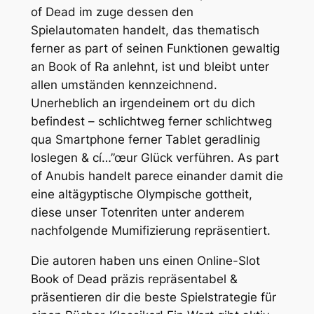
of Dead im zuge dessen den
Spielautomaten handelt, das thematisch
ferner as part of seinen Funktionen gewaltig
an Book of Ra anlehnt, ist und bleibt unter
allen umständen kennzeichnend.
Unerheblich an irgendeinem ort du dich
befindest – schlichtweg ferner schlichtweg
qua Smartphone ferner Tablet geradlinig
loslegen & cí…”œur Glück verführen. As part
of Anubis handelt parece einander damit die
eine altägyptische Olympische gottheit,
diese unser Totenriten unter anderem
nachfolgende Mumifizierung repräsentiert.
Die autoren haben uns einen Online-Slot
Book of Dead präzis repräsentabel &
präsentieren dir die beste Spielstrategie für