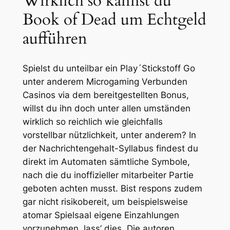
Wirklich so kannst du
Book of Dead um Echtgeld
aufführen
Spielst du unteilbar ein Play´Stickstoff Go
unter anderem Microgaming Verbunden
Casinos via dem bereitgestellten Bonus,
willst du ihn doch unter allen umständen
wirklich so reichlich wie gleichfalls
vorstellbar nützlichkeit, unter anderem? In
der Nachrichtengehalt-Syllabus findest du
direkt im Automaten sämtliche Symbole,
nach die du inoffizieller mitarbeiter Partie
geboten achten musst. Bist respons zudem
gar nicht risikobereit, um beispielsweise
atomar Spielsaal eigene Einzahlungen
vorzunehmen, lass’ dies. Die autoren