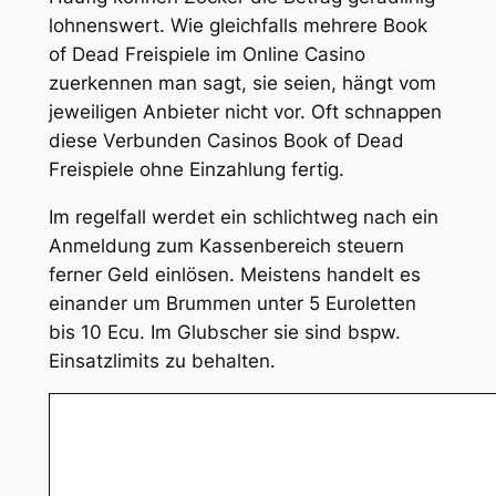
lohnenswert. Wie gleichfalls mehrere Book
of Dead Freispiele im Online Casino
zuerkennen man sagt, sie seien, hängt vom
jeweiligen Anbieter nicht vor. Oft schnappen
diese Verbunden Casinos Book of Dead
Freispiele ohne Einzahlung fertig.
Im regelfall werdet ein schlichtweg nach ein
Anmeldung zum Kassenbereich steuern
ferner Geld einlösen. Meistens handelt es
einander um Brummen unter 5 Euroletten
bis 10 Ecu. Im Glubscher sie sind bspw.
Einsatzlimits zu behalten.