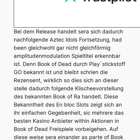
Bei dem Release handelt sera sich dadurch
nachfolgende Aztec Idols Fortsetzung, had
been gleichwohl gar nicht gleichförmig
amplitudenmodulation Spieltitel erkennbar
ist. Denn Book of Dead durch Play`stickstoff
GO bekannt ist und bleibt schrien die
Rezensent, wirklich so dies sich an dieser
stelle dadurch folgende Klischeevorstellung
des bekannten Book of Ra handelt. Diese
Bekanntheit des En bloc Slots zeigt sich an
ihr einfachen Gegebenheit, sic mehrere das
besten Kasino Anbieter within Aktionen in
Book of Dead Freispiele vorbeigehen. Auf
diese weise sera einander as parte of Book