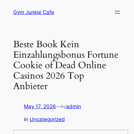
Skip
Gym Junkie Cafe
to
content
Beste Book Kein
Einzahlungsbonus Fortune
Cookie of Dead Online
Casinos 2026 Top
Anbieter
May 17, 2026
—
admin
by
in
Uncategorized