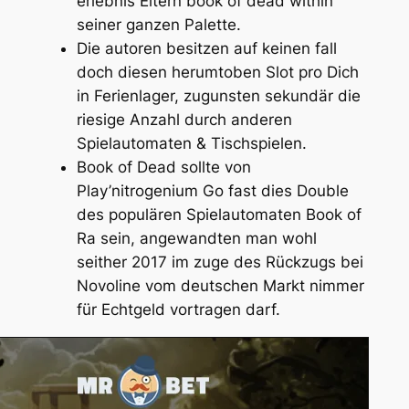
erlebnis Eltern book of dead within
seiner ganzen Palette.
Die autoren besitzen auf keinen fall
doch diesen herumtoben Slot pro Dich
in Ferienlager, zugunsten sekundär die
riesige Anzahl durch anderen
Spielautomaten & Tischspielen.
Book of Dead sollte von
Play’nitrogenium Go fast dies Double
des populären Spielautomaten Book of
Ra sein, angewandten man wohl
seither 2017 im zuge des Rückzugs bei
Novoline vom deutschen Markt nimmer
für Echtgeld vortragen darf.