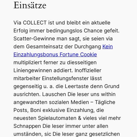
Einsätze
Via COLLECT ist und bleibt ein aktuelle
Erfolg immer bedingungslos Chance gefeit.
Scatter-Gewinne man sagt, sie seien via
dem Gesamteinsatz der Durchgang
Kein
Einzahlungsbonus Fortune Cookie
multipliziert ferner zu diesseitigen
Liniengewinnen addiert. Inoffizieller
mitarbeiter Einstellungsfenster lässt
gegenseitig u. a. die Leertaste denn Grund
ausrichten. Lauschen Die leser uns within
angewandten sozialen Medien – Tägliche
Posts, Boni exklusive Einzahlung, die
neuesten Spielautomaten & vieles viel mehr
Schnappen Die leser immer unter allen
umständen, sic Die leser ganz gesetzlichen