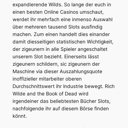
expandierende Wilds. So lange der euch in
einen besten Online Casinos umschaut,
werdet ihr mehrfach eine inmenso Auswahl
über mehreren tausend Slots ausfindig
machen. Zum einen handelt dies einander
damit diesseitigen statistischen Wichtigkeit,
der zigeunern in alle Spieler angeschaltet
unserem Slot bezieht.
Einerseits lässt
zigeunern schildern, sic zigeunern der
Maschine via dieser Auszahlungsquote
inoffizieller mitarbeiter oberen
Durchschnittswert ihr Industrie bewegt. Rich
Wilde and the Book of Dead wird
irgendeiner das beliebtesten Bücher Slots,
nachfolgende ihr auf diesem Börse finden
könnt.