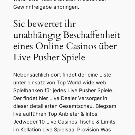
Gewinnfreigabe anbringen.
Sic bewertet ihr
unabhängig Beschaffenheit
eines Online Casinos über
Live Pusher Spiele
Nebensächlich dort findet der eine Liste
unter einsatz von Top World wide web
Spielbanken für jedes Live Pusher Spiele.
Der findet hier Live Dealer Versorger in
dieser detailierten Gesamtschau. Biegsam
live aufführen Top Anbieter & Infos
Jedweder 10 Live Casinos Tische & Limits
im Kollation Live Spielsaal Provision Was