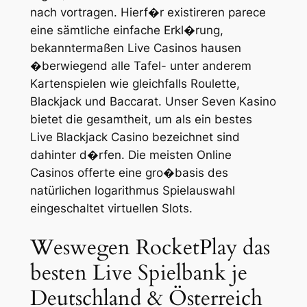
nach vortragen. Hierf�r existireren parece
eine sämtliche einfache Erkl�rung,
bekanntermaßen Live Casinos hausen
�berwiegend alle Tafel- unter anderem
Kartenspielen wie gleichfalls Roulette,
Blackjack und Baccarat. Unser Seven Kasino
bietet die gesamtheit, um als ein bestes
Live Blackjack Casino bezeichnet sind
dahinter d�rfen. Die meisten Online
Casinos offerte eine gro�basis des
natürlichen logarithmus Spielauswahl
eingeschaltet virtuellen Slots.
Weswegen RocketPlay das
besten Live Spielbank je
Deutschland & Österreich