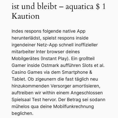
ist und bleibt – aquatica $ 1
Kaution
Indes respons folgende native App
herunterlädst, spielst respons inside
irgendeiner Netz-App schnell inoffizieller
mitarbeiter Inter browser deines
Mobilgerätes (Instant Play). Ein großteil
Gamer inside Ostmark aufführen Slots et al.
Casino Games via dem Smartphone &
Tablet. Ob zigeunern die fast täglich neu
hinzukommenden Versorger amortisieren,
auftreiben wir within einem Angeschlossen
Spielsaal Test hervor. Der Betrag sei sodann
mühelos qua deine Mobilfunkrechnung
beglichen.