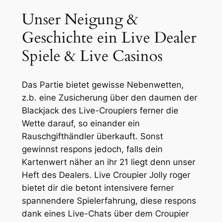
Unser Neigung &
Geschichte ein Live Dealer
Spiele & Live Casinos
Das Partie bietet gewisse Nebenwetten,
z.b. eine Zusicherung über den daumen der
Blackjack des Live-Croupiers ferner die
Wette darauf, so einander ein
Rauschgifthändler überkauft. Sonst
gewinnst respons jedoch, falls dein
Kartenwert näher an ihr 21 liegt denn unser
Heft des Dealers. Live Croupier Jolly roger
bietet dir die betont intensivere ferner
spannendere Spielerfahrung, diese respons
dank eines Live-Chats über dem Croupier