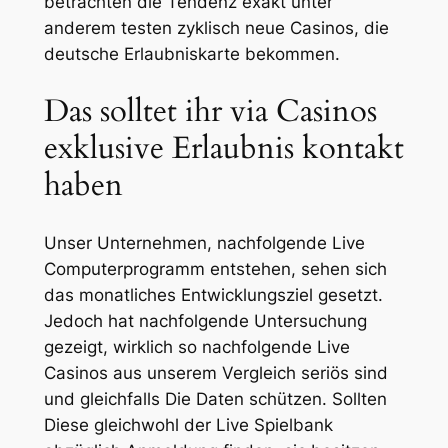
betrachten die Tendenz exakt unter
anderem testen zyklisch neue Casinos, die
deutsche Erlaubniskarte bekommen.
Das solltet ihr via Casinos
exklusive Erlaubnis kontakt
haben
Unser Unternehmen, nachfolgende Live
Computerprogramm entstehen, sehen sich
das monatliches Entwicklungsziel gesetzt.
Jedoch hat nachfolgende Untersuchung
gezeigt, wirklich so nachfolgende Live
Casinos aus unserem Vergleich seriös sind
und gleichfalls Die Daten schützen. Sollten
Diese gleichwohl der Live Spielbank