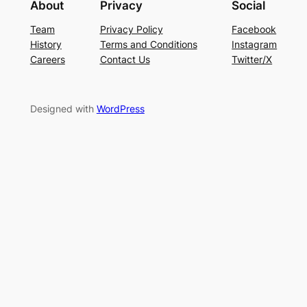
About
Privacy
Social
Team
Privacy Policy
Facebook
History
Terms and Conditions
Instagram
Careers
Contact Us
Twitter/X
Designed with
WordPress