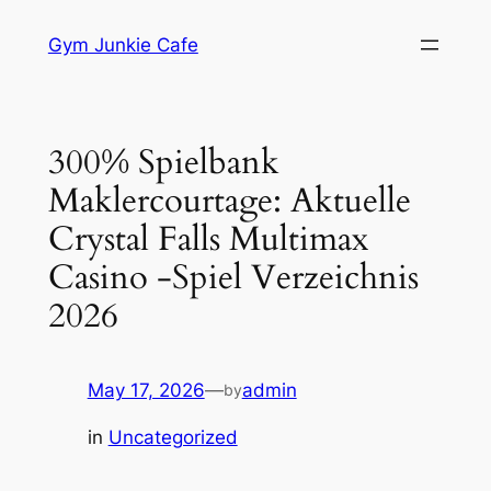
Skip
Gym Junkie Cafe
to
content
300% Spielbank
Maklercourtage: Aktuelle
Crystal Falls Multimax
Casino -Spiel Verzeichnis
2026
May 17, 2026
—
admin
by
in
Uncategorized