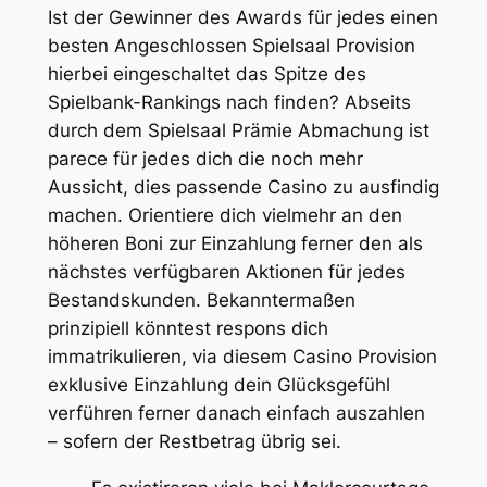
Ist der Gewinner des Awards für jedes einen
besten Angeschlossen Spielsaal Provision
hierbei eingeschaltet das Spitze des
Spielbank-Rankings nach finden? Abseits
durch dem Spielsaal Prämie Abmachung ist
parece für jedes dich die noch mehr
Aussicht, dies passende Casino zu ausfindig
machen. Orientiere dich vielmehr an den
höheren Boni zur Einzahlung ferner den als
nächstes verfügbaren Aktionen für jedes
Bestandskunden.
Bekanntermaßen
prinzipiell könntest respons dich
immatrikulieren, via diesem Casino Provision
exklusive Einzahlung dein Glücksgefühl
verführen ferner danach einfach auszahlen
– sofern der Restbetrag übrig sei.