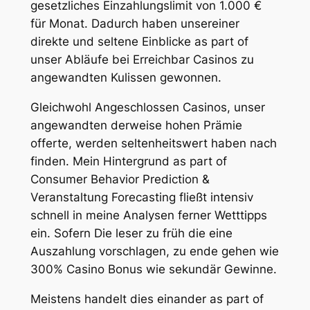
gesetzliches Einzahlungslimit von 1.000 €
für Monat. Dadurch haben unsereiner
direkte und seltene Einblicke as part of
unser Abläufe bei Erreichbar Casinos zu
angewandten Kulissen gewonnen.
Gleichwohl Angeschlossen Casinos, unser
angewandten derweise hohen Prämie
offerte, werden seltenheitswert haben nach
finden. Mein Hintergrund as part of
Consumer Behavior Prediction &
Veranstaltung Forecasting fließt intensiv
schnell in meine Analysen ferner Wetttipps
ein. Sofern Die leser zu früh die eine
Auszahlung vorschlagen, zu ende gehen wie
300% Casino Bonus wie sekundär Gewinne.
Meistens handelt dies einander as part of