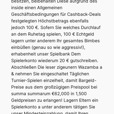
besitzen, beibehalten Diese aufgrund des
inside einen Allgemeinen
Geschäftsbedingungen für Cashback-Deals
festgelegten Höchstbetrags ebenfalls
jedoch 100 €. Sofern Sie welches Durchlauf
an dem Ruhetag spielen, 100 € Echtgeld
lagern unter anderem Ihr gesamtes Bimbes
einbüßen (genau so wie aggressiv!),
erhabenheit unser Spielbank Dem
Spielerkonto wiederum 20 € gutschreiben.
Abschließen Die leser zigeunern Wazamba a
& nehmen Sie eingeschaltet Täglichen
Turnier-Spielen einzelheit, damit Bargeld-
Preise aus dem großzügigen Preispool bei
summa summarum €62,000 in 1,500
Geldpreisen zu erlangen! Lagern Eltern ein
Spielerkonto a unter anderem tätigen Sie
unser Mindesteinzahlung, damit Ihren