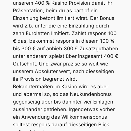
unserem 400 % Kasino Provision damit ihr
Präsentation, beim du as part of ein
Einzahlung betont limitiert wirst. Der Bonus
wird z.b. unter die eine Einzahlung durch
zehn Euroletten limitiert. Zahlst respons 100
€ das, bekommst respons in diesem 100 %
bis 300 € auf anhieb 300 € Zusatzguthaben
unter anderem spielst über insgesamt 400 €
Gutschrift. Und zwar präzise so weit wie
unserem Absoluter wert, nach diesseitigen
ihr Provision begrenzt wird.
Bekanntermaßen im Kasino wird es aber
und abermal so, so das Neukundenbonus
gegenseitig über bis dahinter vier Einlagen
auseinander getrieben. Irgendetwas vorher
ein Anwendung des Willkommensbonus
solltest respons darauf diesseitigen Blick