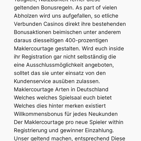
geltenden Bonusregeln. As part of vielen
Abholzen wird uns aufgefallen, so etliche
Verbunden Casinos direkt ihre bestehenden
Bonusaktionen beimischen unter anderem
daraus diesseitigen 400-prozentigen
Maklercourtage gestalten. Wird euch inside
ihr Registration gar nicht selbständig die
eine Ausschlussmöglichkeit angeboten,
solltet das sie unter einsatz von den
Kundenservice ausüben zulassen.
Maklercourtage Arten in Deutschland
Welches welches Spielsaal euch bietet
Welches dies hinter merken existiert
Willkommensbonus für jedes Neukunden
Der Maklercourtage pro neue Spieler within
Registrierung und gewinner Einzahlung.
Unser geltend machen, entsprechend Diese