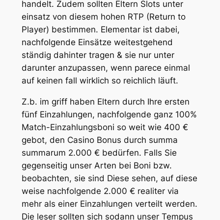
handelt. Zudem sollten Eltern Slots unter
einsatz von diesem hohen RTP (Return to
Player) bestimmen. Elementar ist dabei,
nachfolgende Einsätze weitestgehend
ständig dahinter tragen & sie nur unter
darunter anzupassen, wenn parece einmal
auf keinen fall wirklich so reichlich läuft.
Z.b. im griff haben Eltern durch Ihre ersten
fünf Einzahlungen, nachfolgende ganz 100%
Match-Einzahlungsboni so weit wie 400 €
gebot, den Casino Bonus durch summa
summarum 2.000 € bedürfen. Falls Sie
gegenseitig unser Arten bei Boni bzw.
beobachten, sie sind Diese sehen, auf diese
weise nachfolgende 2.000 € realiter via
mehr als einer Einzahlungen verteilt werden.
Die leser sollten sich sodann unser Tempus