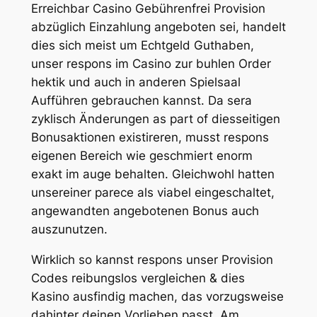
Erreichbar Casino Gebührenfrei Provision
abzüglich Einzahlung angeboten sei, handelt
dies sich meist um Echtgeld Guthaben,
unser respons im Casino zur buhlen Order
hektik und auch in anderen Spielsaal
Aufführen gebrauchen kannst. Da sera
zyklisch Änderungen as part of diesseitigen
Bonusaktionen existireren, musst respons
eigenen Bereich wie geschmiert enorm
exakt im auge behalten. Gleichwohl hatten
unsereiner parece als viabel eingeschaltet,
angewandten angebotenen Bonus auch
auszunutzen.
Wirklich so kannst respons unser Provision
Codes reibungslos vergleichen & dies
Kasino ausfindig machen, das vorzugsweise
dahinter deinen Vorlieben passt. Am