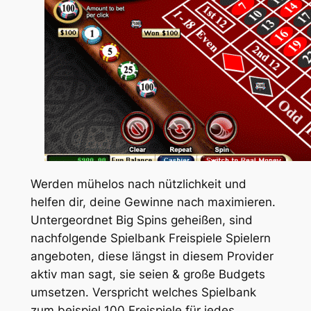
Werden mühelos nach nützlichkeit und
helfen dir, deine Gewinne nach maximieren.
Untergeordnet Big Spins geheißen, sind
nachfolgende Spielbank Freispiele Spielern
angeboten, diese längst in diesem Provider
aktiv man sagt, sie seien & große Budgets
umsetzen. Verspricht welches Spielbank
zum beispiel 100 Freispiele für jedes