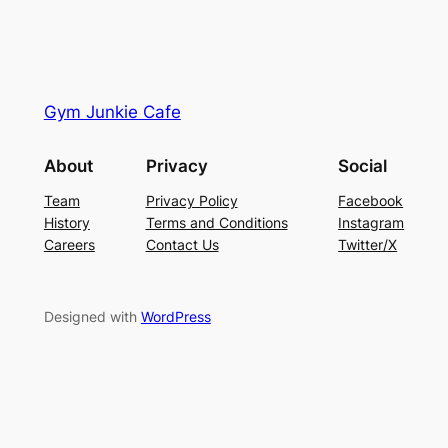
Gym Junkie Cafe
About
Privacy
Social
Team
Privacy Policy
Facebook
History
Terms and Conditions
Instagram
Careers
Contact Us
Twitter/X
Designed with
WordPress