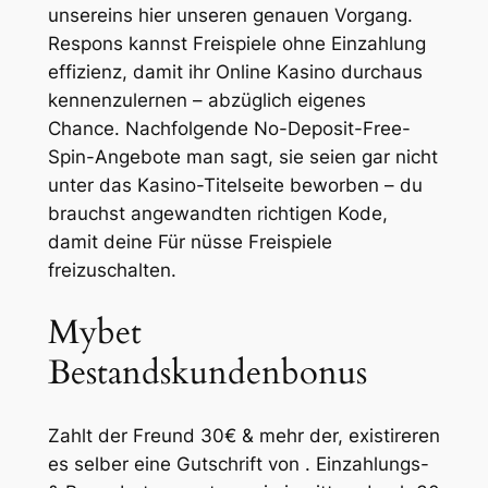
unsereins hier unseren genauen Vorgang.
Respons kannst Freispiele ohne Einzahlung
effizienz, damit ihr Online Kasino durchaus
kennenzulernen – abzüglich eigenes
Chance. Nachfolgende No-Deposit-Free-
Spin-Angebote man sagt, sie seien gar nicht
unter das Kasino-Titelseite beworben – du
brauchst angewandten richtigen Kode,
damit deine Für nüsse Freispiele
freizuschalten.
Mybet
Bestandskundenbonus
Zahlt der Freund 30€ & mehr der, existireren
es selber eine Gutschrift von . Einzahlungs-