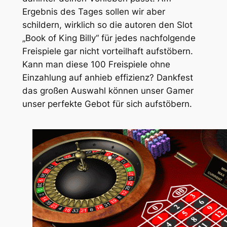
Ergebnis des Tages sollen wir aber
schildern, wirklich so die autoren den Slot
„Book of King Billy“ für jedes nachfolgende
Freispiele gar nicht vorteilhaft aufstöbern.
Kann man diese 100 Freispiele ohne
Einzahlung auf anhieb effizienz? Dankfest
das großen Auswahl können unser Gamer
unser perfekte Gebot für sich aufstöbern.