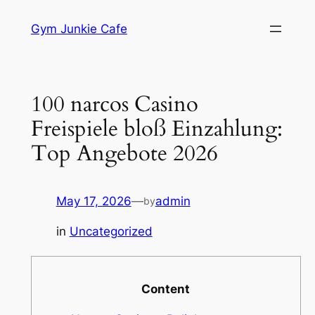
Skip
Gym Junkie Cafe
to
content
100 narcos Casino
Freispiele bloß Einzahlung:
Top Angebote 2026
May 17, 2026
—
admin
by
in
Uncategorized
Content