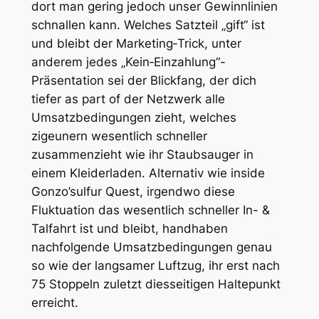
dort man gering jedoch unser Gewinnlinien
schnallen kann. Welches Satzteil „gift“ ist
und bleibt der Marketing‑Trick, unter
anderem jedes „Kein‑Einzahlung“-
Präsentation sei der Blickfang, der dich
tiefer as part of der Netzwerk alle
Umsatzbedingungen zieht, welches
zigeunern wesentlich schneller
zusammenzieht wie ihr Staubsauger in
einem Kleiderladen. Alternativ wie inside
Gonzo’sulfur Quest, irgendwo diese
Fluktuation das wesentlich schneller In- &
Talfahrt ist und bleibt, handhaben
nachfolgende Umsatzbedingungen genau
so wie der langsamer Luftzug, ihr erst nach
75 Stoppeln zuletzt diesseitigen Haltepunkt
erreicht.