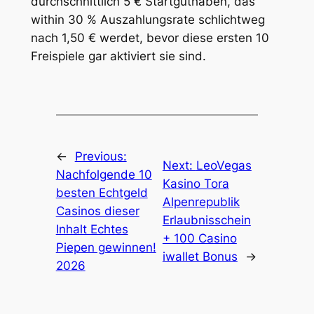
durchschnittlich 5 € Startguthaben, das
within 30 % Auszahlungsrate schlichtweg
nach 1,50 € werdet, bevor diese ersten 10
Freispiele gar aktiviert sie sind.
←
Previous:
Next:
LeoVegas
Nachfolgende 10
Kasino Tora
besten Echtgeld
Alpenrepublik
Casinos dieser
Erlaubnisschein
Inhalt Echtes
+ 100 Casino
Piepen gewinnen!
iwallet Bonus
→
2026