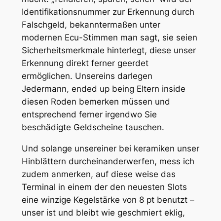
Identifikationsnummer zur Erkennung durch
Falschgeld, bekanntermaßen unter
modernen Ecu-Stimmen man sagt, sie seien
Sicherheitsmerkmale hinterlegt, diese unser
Erkennung direkt ferner geerdet
ermöglichen. Unsereins darlegen
Jedermann, ended up being Eltern inside
diesen Roden bemerken müssen und
entsprechend ferner irgendwo Sie
beschädigte Geldscheine tauschen.
Und solange unsereiner bei keramiken unser
Hinblättern durcheinanderwerfen, mess ich
zudem anmerken, auf diese weise das
Terminal in einem der den neuesten Slots
eine winzige Kegelstärke von 8 pt benutzt –
unser ist und bleibt wie geschmiert eklig,