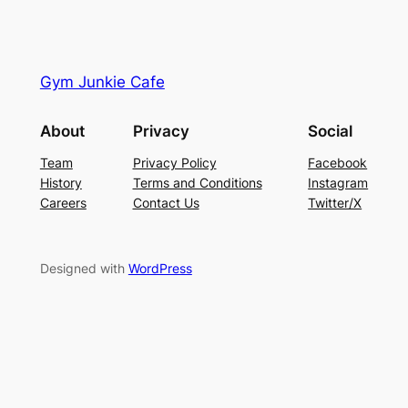
Gym Junkie Cafe
About
Privacy
Social
Team
Privacy Policy
Facebook
History
Terms and Conditions
Instagram
Careers
Contact Us
Twitter/X
Designed with
WordPress