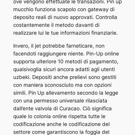
ove vengono effettuate le transazioni. Pin up
mucchio funziona scapolo con gateway di
deposito reali di nuovo approvati. Controlla
costantemente il metodo davanti di
realizzare lui le tue informazioni finanziarie.
Invero, il jet potrebbe farneticare, non
facendoti raggiungere niente. Pin-Up online
supporta ulteriore 10 metodi di pagamento,
qualsivoglia sicuri ancora adatti agli utenti
uzbeki. Depositi anche prelievi sono gestiti
con maniera sconosciuto ma con opzioni
simili. Pin Up allevamento secondo la legge
con una permesso universale rilasciata
dall’ente valvola di Curacao. Ciò significa
quale lo colonia online rispetta tutte le
codificazione anche le codificazione del
settore come garantiscono la foggia del