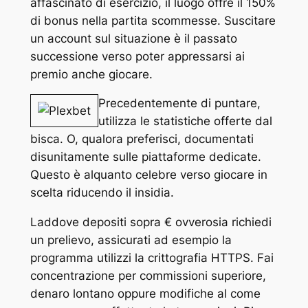
affascinato di esercizio, il luogo offre il 150%
di bonus nella partita scommesse. Suscitare
un account sul situazione è il passato
successione verso poter appressarsi ai
premio anche giocare.
Precedentemente di puntare,
utilizza le statistiche offerte dal
bisca. O, qualora preferisci, documentati
disunitamente sulle piattaforme dedicate.
Questo è alquanto celebre verso giocare in
scelta riducendo il insidia.
Laddove depositi sopra € ovverosia richiedi
un prelievo, assicurati ad esempio la
programma utilizzi la crittografia HTTPS. Fai
concentrazione per commissioni superiore,
denaro lontano oppure modifiche al come