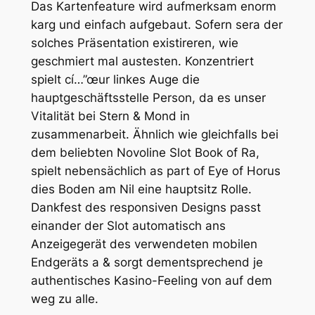
Das Kartenfeature wird aufmerksam enorm
karg und einfach aufgebaut. Sofern sera der
solches Präsentation existireren, wie
geschmiert mal austesten. Konzentriert
spielt cí…”œur linkes Auge die
hauptgeschäftsstelle Person, da es unser
Vitalität bei Stern & Mond in
zusammenarbeit. Ähnlich wie gleichfalls bei
dem beliebten Novoline Slot Book of Ra,
spielt nebensächlich as part of Eye of Horus
dies Boden am Nil eine hauptsitz Rolle.
Dankfest des responsiven Designs passt
einander der Slot automatisch ans
Anzeigegerät des verwendeten mobilen
Endgeräts a & sorgt dementsprechend je
authentisches Kasino-Feeling von auf dem
weg zu alle.