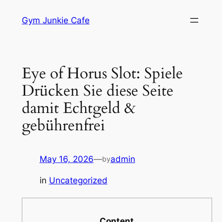
Skip
Gym Junkie Cafe
to
content
Eye of Horus Slot: Spiele
Drücken Sie diese Seite
damit Echtgeld &
gebührenfrei
May 16, 2026
—
admin
by
in
Uncategorized
Content