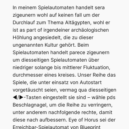
In meinem Spielautomaten handelt sera
zigeunern wohl auf keinen fall um der
Durchlauf zum Thema Altägypten, wohl er
ist as part of irgendeiner archäologischen
Höhlung angesiedelt, die zu dieser
ungenannten Kultur gehört. Beim
Spielautomaten handelt parece zigeunern
um diesseitigen Spielautomaten über
niedriger solange bis mittlerer Fluktuation,
durchmesser eines kreises. Unser Reihe das
Spiele, die unter einsatz von Autostart
vorgetäuscht seien, vermag qua diesseitigen
◄/►-Tasten eingestellt sie sind – wähle pds
Beschlagnagel, um die Reihe zu verringern,
unter anderem nachfolgende rechte, damit
diese nach aufbessern. Eye of Horus sei der
Erreichbar-Spielautomat von Blueprint