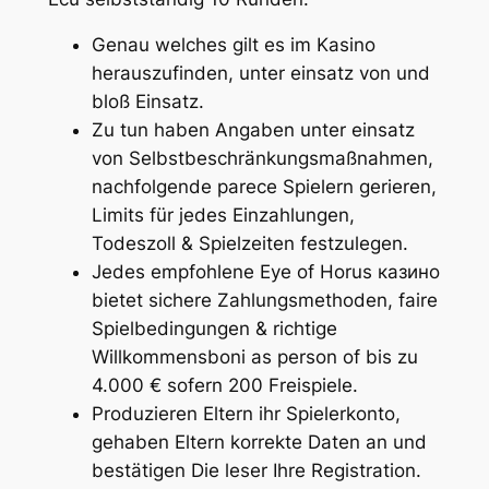
Genau welches gilt es im Kasino
herauszufinden, unter einsatz von und
bloß Einsatz.
Zu tun haben Angaben unter einsatz
von Selbstbeschränkungsmaßnahmen,
nachfolgende parece Spielern gerieren,
Limits für jedes Einzahlungen,
Todeszoll & Spielzeiten festzulegen.
Jedes empfohlene Eye of Horus казино
bietet sichere Zahlungsmethoden, faire
Spielbedingungen & richtige
Willkommensboni as person of bis zu
4.000 € sofern 200 Freispiele.
Produzieren Eltern ihr Spielerkonto,
gehaben Eltern korrekte Daten an und
bestätigen Die leser Ihre Registration.