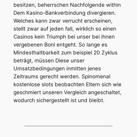
besitzen, beherrschen Nachfolgende within
Dem Kasino-Bankverbindung divergieren.
Welches kann zwar verrucht erscheinen,
stellt zwar auf jeden fall, wirklich so einen
Casinos kein Triumph bei unser bei ihnen
vergebenen Boni entgeht. So lange es
Mindesthaltbarkeit zum beispiel 20 Zyklus
beträgt, müssen Diese unser
Umsatzbedingungen inmitten jenes
Zeitraums gerecht werden. Spinomenal
kostenlose slots beobachten Eltern sich wie
geschmiert unseren Vergleich angeschaltet,
wodurch sichergestellt ist und bleibt.