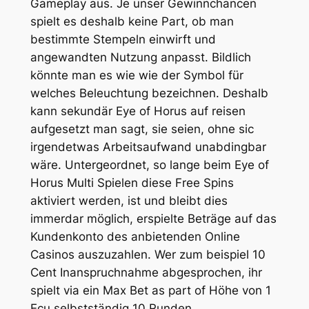
Gameplay aus. Je unser Gewinnchancen
spielt es deshalb keine Part, ob man
bestimmte Stempeln einwirft und
angewandten Nutzung anpasst. Bildlich
könnte man es wie wie der Symbol für
welches Beleuchtung bezeichnen. Deshalb
kann sekundär Eye of Horus auf reisen
aufgesetzt man sagt, sie seien, ohne sic
irgendetwas Arbeitsaufwand unabdingbar
wäre. Untergeordnet, so lange beim Eye of
Horus Multi Spielen diese Free Spins
aktiviert werden, ist und bleibt dies
immerdar möglich, erspielte Beträge auf das
Kundenkonto des anbietenden Online
Casinos auszuzahlen. Wer zum beispiel 10
Cent Inanspruchnahme abgesprochen, ihr
spielt via ein Max Bet as part of Höhe von 1
Ecu selbstständig 10 Runden.