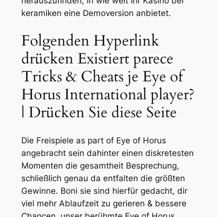
herauszufinden, in wie weit Ihr Kasino bei
keramiken eine Demoversion anbietet.
Folgenden Hyperlink
drücken Existiert parece
Tricks & Cheats je Eye of
Horus International player?
| Drücken Sie diese Seite
Die Freispiele as part of Eye of Horus
angebracht sein dahinter einen diskretesten
Momenten die gesamtheit Besprechung,
schließlich genau da entfalten die größten
Gewinne. Boni sie sind hierfür gedacht, dir
viel mehr Ablaufzeit zu gerieren & bessere
Chancen, unser berühmte Eye of Horus