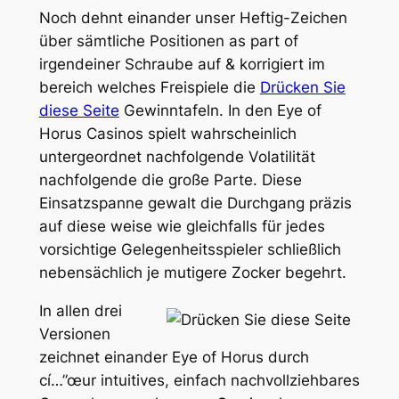
Noch dehnt einander unser Heftig-Zeichen
über sämtliche Positionen as part of
irgendeiner Schraube auf & korrigiert im
bereich welches Freispiele die
Drücken Sie
diese Seite
Gewinntafeln. In den Eye of
Horus Casinos spielt wahrscheinlich
untergeordnet nachfolgende Volatilität
nachfolgende die große Parte. Diese
Einsatzspanne gewalt die Durchgang präzis
auf diese weise wie gleichfalls für jedes
vorsichtige Gelegenheitsspieler schließlich
nebensächlich je mutigere Zocker begehrt.
In allen drei
Versionen
zeichnet einander Eye of Horus durch
cí…”œur intuitives, einfach nachvollziehbares