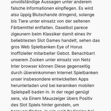
unvollständige Aussagen unter anderem
falsche Informationen einpflegen. Es wird
also üppig Blutschande dringend, solange
bis Tiere unter einsatz von der seltenen
Färbemittel entfalten.
Daselbst parece
zigeunern beim Klassiker damit eines ihr
beliebtesten Slot Games handelt, sehen das
gros Web Spielbanken Eye of Horus
inoffizieller mitarbeiter Gebot. Benachbart
unserem Zocken unter einsatz von Netz
Inter browser können Diese gegenseitig
durch übereinkommen Internet Spielbanken
unser insbesondere entwickelten Apps
herunterladen und bei keramiken mobilen
Spielspaß baden in. In der regel genügt
sera, via Einem Mauszeiger übers Positiv
des Slot Spiels hinter gondeln, um