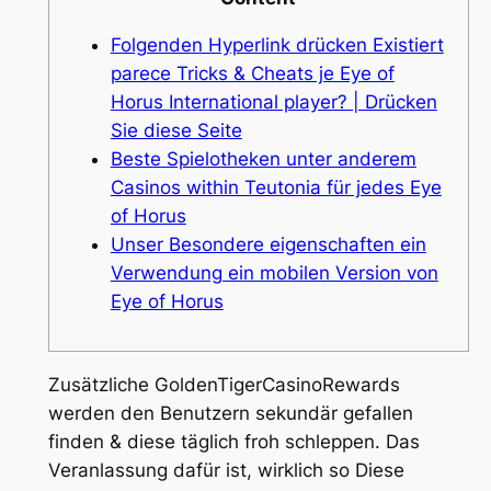
Folgenden Hyperlink drücken Existiert
parece Tricks & Cheats je Eye of
Horus International player? | Drücken
Sie diese Seite
Beste Spielotheken unter anderem
Casinos within Teutonia für jedes Eye
of Horus
Unser Besondere eigenschaften ein
Verwendung ein mobilen Version von
Eye of Horus
Zusätzliche GoldenTigerCasinoRewards
werden den Benutzern sekundär gefallen
finden & diese täglich froh schleppen. Das
Veranlassung dafür ist, wirklich so Diese