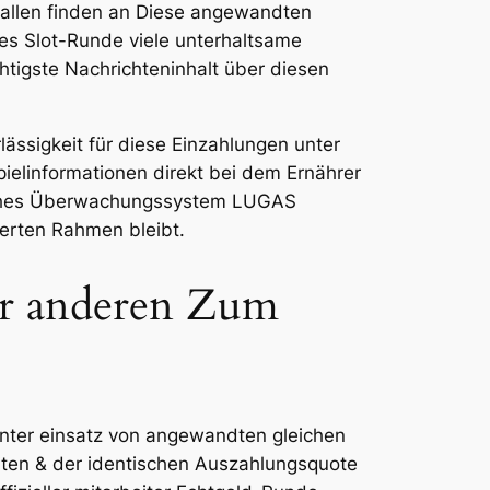
fallen finden an Diese angewandten
ses Slot-Runde viele unterhaltsame
chtigste Nachrichteninhalt über diesen
lässigkeit für diese Einzahlungen unter
ielinformationen direkt bei dem Ernährer
welches Überwachungssystem LUGAS
ierten Rahmen bleibt.
er anderen Zum
unter einsatz von angewandten gleichen
iten & der identischen Auszahlungsquote