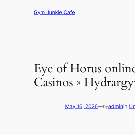
Skip
Gym Junkie Cafe
to
content
Eye of Horus onlin
Casinos » Hydrargyr
May 16, 2026
—
admin
in
Un
by