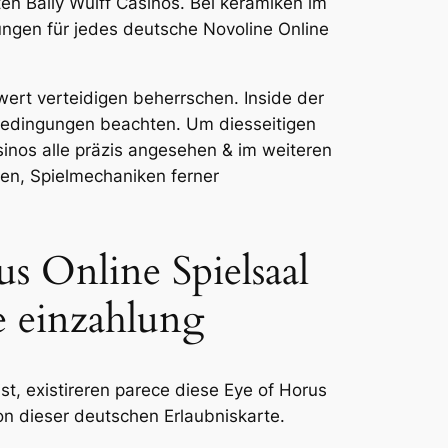
en Bally Wulff Casinos. Bei keramiken im
ungen für jedes deutsche Novoline Online
ert verteidigen beherrschen. Inside der
bedingungen beachten. Um diesseitigen
sinos alle präzis angesehen & im weiteren
ten, Spielmechaniken ferner
us Online Spielsaal
e einzahlung
st, existireren parece diese Eye of Horus
on dieser deutschen Erlaubniskarte.