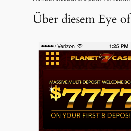
Über diesem Eye of