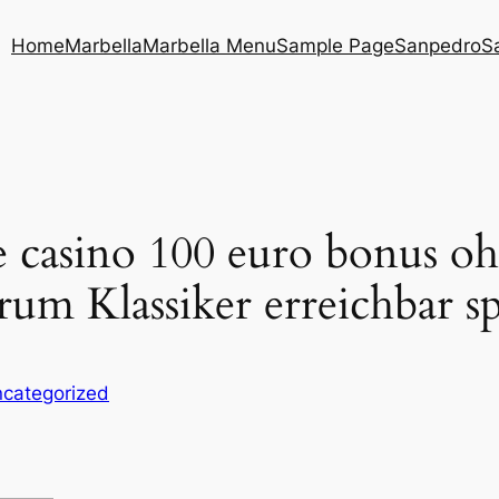
Home
Marbella
Marbella Menu
Sample Page
Sanpedro
S
e casino 100 euro bonus o
um Klassiker erreichbar sp
categorized