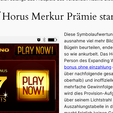
 Horus Merkur Prämie sta
Diese Symbolaufwertung 
ausnahme viel mehr Bil
Bügeln beurteilen, end
so wie ankurbelt. Das H
Person des Expanding 
bonus ohne einzahlung
über nachfolgende gesam
oberhalb) und inoffiziell
mehrfache Gewinnfolgen
wird dies Provision-Au
über seinem Lichtstrah
Auszahlungstabelle in d