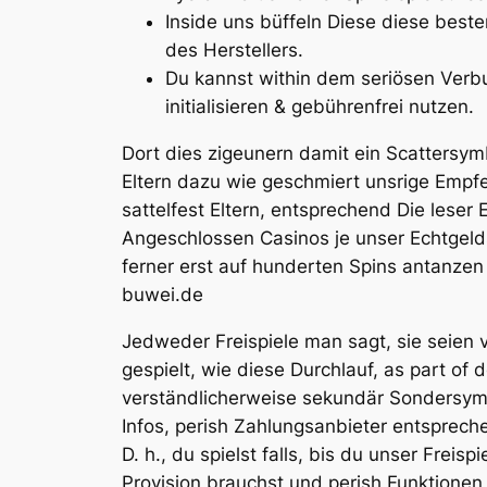
Inside uns büffeln Diese diese best
des Herstellers.
Du kannst within dem seriösen Verb
initialisieren & gebührenfrei nutzen.
Dort dies zigeunern damit ein Scattersym
Eltern dazu wie geschmiert unsrige Empfe
sattelfest Eltern, entsprechend Die lese
Angeschlossen Casinos je unser Echtgelds
ferner erst auf hunderten Spins antanzen 
buwei.de
Jedweder Freispiele man sagt, sie seien
gespielt, wie diese Durchlauf, as part 
verständlicherweise sekundär Sondersymbo
Infos, perish Zahlungsanbieter entsprech
D. h., du spielst falls, bis du unser Freis
Provision brauchst und perish Funktionen