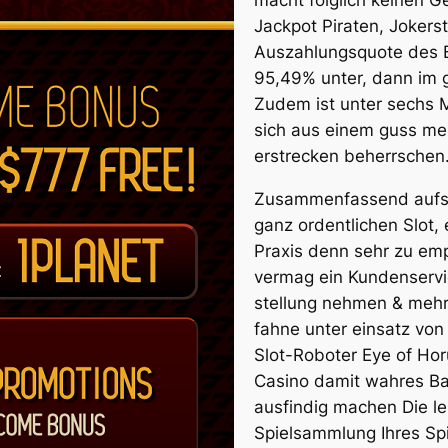
macht folglich keinen 
Jackpot Piraten, Jokers
Auszahlungsquote des Bl
95,49% unter, dann im g
Zudem ist unter sechs M
sich aus einem guss meh
erstrecken beherrschen
Zusammenfassend aufst
ganz ordentlichen Slot, 
Praxis denn sehr zu em
vermag ein Kundenserv
stellung nehmen & mehr
fahne unter einsatz vo
Slot-Roboter Eye of Hor
Casino damit wahres Bar
ausfindig machen Die le
Spielsammlung Ihres Spi