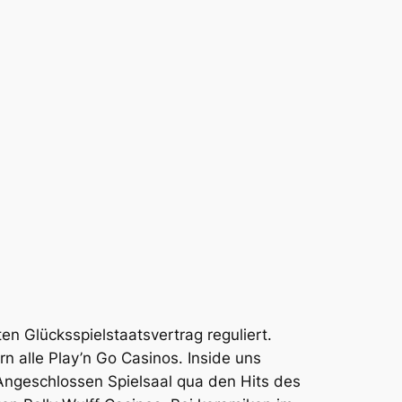
en Glücksspielstaatsvertrag reguliert.
 alle Play’n Go Casinos. Inside uns
ngeschlossen Spielsaal qua den Hits des