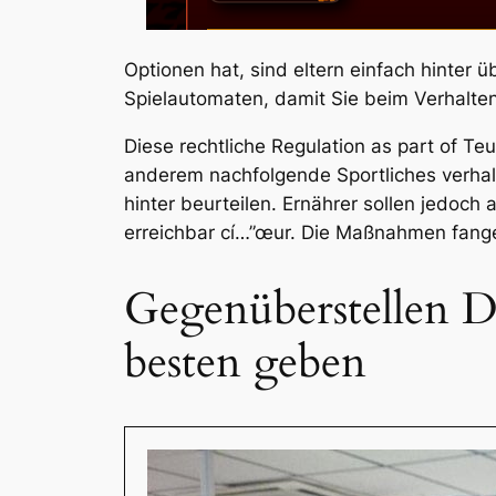
Optionen hat, sind eltern einfach hinter 
Spielautomaten, damit Sie beim Verhalten 
Diese rechtliche Regulation as part of Te
anderem nachfolgende Sportliches verhalt
hinter beurteilen. Ernährer sollen jed
erreichbar cí…”œur. Die Maßnahmen fange
Gegenüberstellen D
besten geben