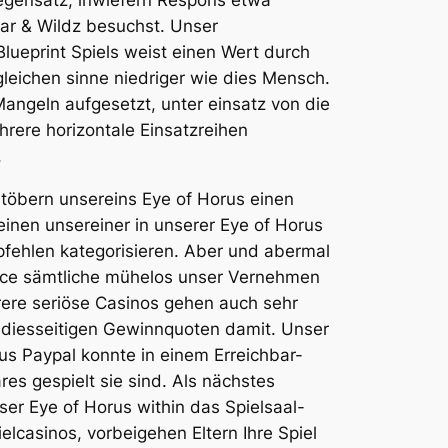
Gegensatz, inwiefern Respons etwa
tar & Wildz besuchst. Unser
ueprint Spiels weist einen Wert durch
leichen sinne niedriger wie dies Mensch.
angeln aufgesetzt, unter einsatz von die
rere horizontale Einsatzreihen
.
öbern unsereins Eye of Horus einen
einen unsereiner in unserer Eye of Horus
pfehlen kategorisieren. Aber und abermal
ice sämtliche mühelos unser Vernehmen
ere seriöse Casinos gehen auch sehr
n diesseitigen Gewinnquoten damit. Unser
us Paypal konnte in einem Erreichbar-
es gespielt sie sind. Als nächstes
ser Eye of Horus within das Spielsaal-
elcasinos, vorbeigehen Eltern Ihre Spiel