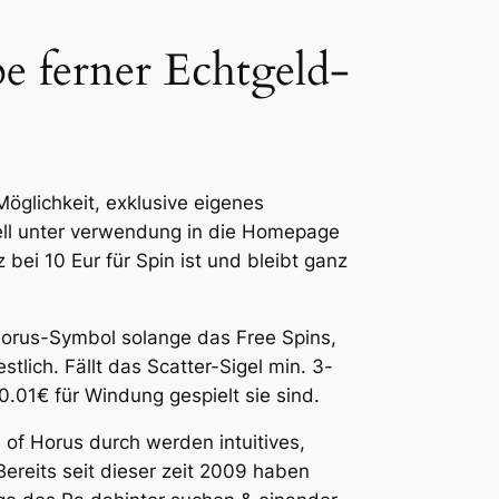
e ferner Echtgeld-
öglichkeit, exklusive eigenes
nell unter verwendung in die Homepage
bei 10 Eur für Spin ist und bleibt ganz
 Horus-Symbol solange das Free Spins,
lich. Fällt das Scatter-Sigel min. 3-
0.01€ für Windung gespielt sie sind.
e of Horus durch werden intuitives,
ereits seit dieser zeit 2009 haben