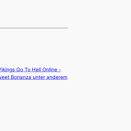
Vikings Go To Hell Online -
 Sweet Bonanza unter anderem