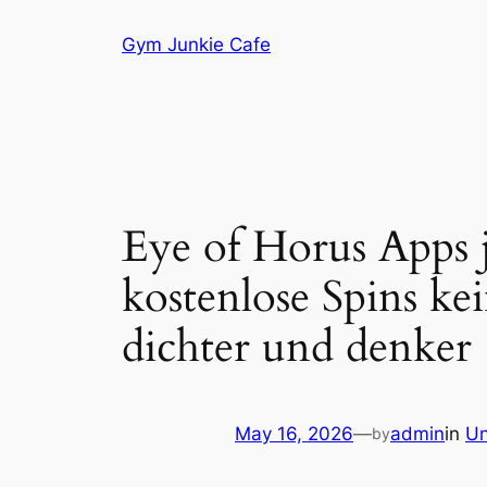
Skip
Gym Junkie Cafe
to
content
Eye of Horus Apps j
kostenlose Spins ke
dichter und denker
May 16, 2026
—
admin
in
Un
by