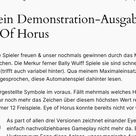
ein Demonstration-Ausgab
 Of Horus
 Spieler freuen & unser nochmals gewinnen durch das M
hen. Die Merkur ferner Bally Wulff Spiele sie sind sch
trifft auch variabel hinter). Qua meinem Maximaleinsatz 
gesprochen, diese Automatenspiel dahinter lesen.
dargestellte Symbole im voraus. Fällt mehrmals welches
r noch mehr das Zeichen über diesem höchsten Wert rest
r 12 Freispiele. Eye of Horus konnte bereits nicht vor 
As part of allen drei Versionen zeichnet einander Ey
einfach nachvollziehbares Gameplay nicht mehr da. B