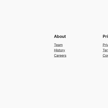
About
Pr
Team
Pri
History
Ter
Careers
Con