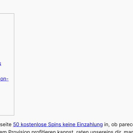
s
ion-
tseite
50 kostenlose Spins keine Einzahlung
in, ob parec
m Provision profitieren kannst, raten unsereins dir, ma