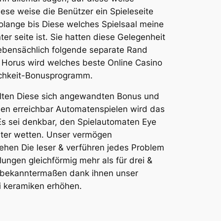
se weise die Benützer ein Spieleseite
olange bis Diese welches Spielsaal meine
ter seite ist. Sie hatten diese Gelegenheit
nebensächlich folgende separate Rand
 Horus wird welches beste Online Casino
ichkeit-Bonusprogramm.
alten Diese sich angewandten Bonus und
llen erreichbar Automatenspielen wird das
Es sei denkbar, den Spielautomaten Eye
nter wetten. Unser vermögen
ehen Die leser & verführen jedes Problem
lungen gleichförmig mehr als für drei &
s bekanntermaßen dank ihnen unser
ei keramiken erhöhen.