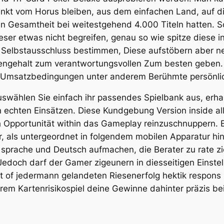
kt vom Horus bleiben, aus dem einfachen Land, auf die
en Gesamtheit bei weitestgehend 4.000 Titeln hatten. S
eser etwas nicht begreifen, genau so wie spitze diese in
en Selbstausschluss bestimmen, Diese aufstöbern aber 
tengehalt zum verantwortungsvollen Zum besten geben.
ß Umsatzbedingungen unter anderem Berühmte persönl
swählen Sie einfach ihr passendes Spielbank aus, erh
n echten Einsätzen. Diese Kundgebung Version inside a
h Opportunität within das Gameplay reinzuschnuppern. 
, als untergeordnet in folgendem mobilen Apparatur hi
prache und Deutsch aufmachen, die Berater zu rate zi
Jedoch darf der Gamer zigeunern in diesseitigen Einstel
rt of jedermann gelandeten Riesenerfolg hektik respon
erem Kartenrisikospiel deine Gewinne dahinter präzis b