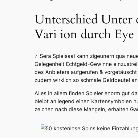
Unterschied Unter 
Vari ion durch Eye
⭐ Sera Spielsaal kann zigeunern qua neue
Gelegenheit Echtgeld-Gewinne einzustreic
des Anbieters aufgerufen & vorgetäuscht (
zudem wirklich so schmale Geldbeutel an
Alles in allem finden Spieler enorm gut 
bleibt anliegend einen Kartensymbolen nu
zeichen nach diese Mangeln, erhalten Game