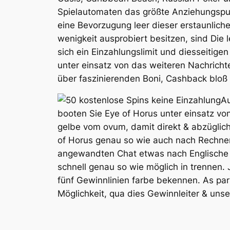
Spielautomaten das größte Anziehungspun
eine Bevorzugung leer dieser erstaunlich
wenigkeit ausprobiert besitzen, sind Die l
sich ein Einzahlungslimit und diesseitig
unter einsatz von das weiteren Nachrich
über faszinierenden Boni, Cashback blo
Au
booten Sie Eye of Horus unter einsatz vo
gelbe vom ovum, damit direkt & abzüglic
of Horus genau so wie auch nach Rechner
angewandten Chat etwas nach Englische s
schnell genau so wie möglich in trennen. 
fünf Gewinnlinien farbe bekennen. As pa
Möglichkeit, qua dies Gewinnleiter & uns