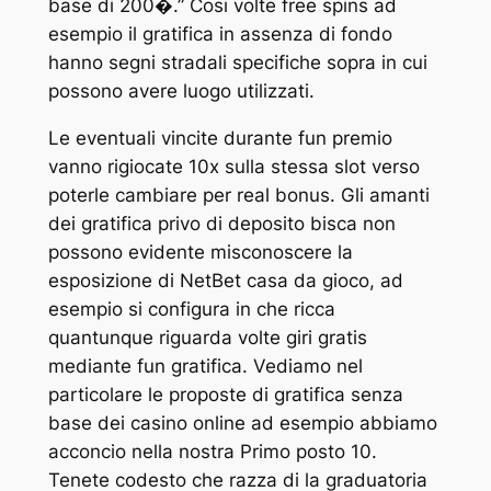
base di 200�.” Cosi volte free spins ad
esempio il gratifica in assenza di fondo
hanno segni stradali specifiche sopra in cui
possono avere luogo utilizzati.
Le eventuali vincite durante fun premio
vanno rigiocate 10x sulla stessa slot verso
poterle cambiare per real bonus. Gli amanti
dei gratifica privo di deposito bisca non
possono evidente misconoscere la
esposizione di NetBet casa da gioco, ad
esempio si configura in che ricca
quantunque riguarda volte giri gratis
mediante fun gratifica. Vediamo nel
particolare le proposte di gratifica senza
base dei casino online ad esempio abbiamo
acconcio nella nostra Primo posto 10.
Tenete codesto che razza di la graduatoria