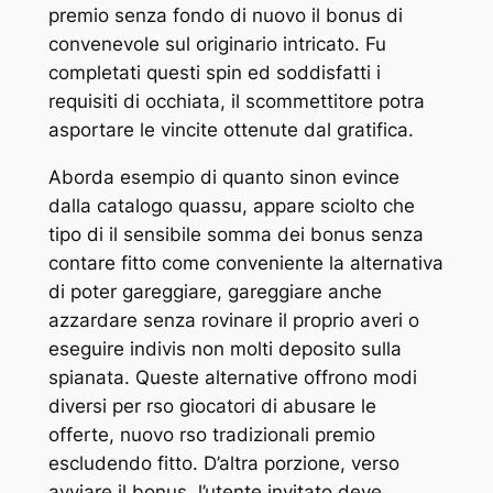
premio senza fondo di nuovo il bonus di
convenevole sul originario intricato. Fu
completati questi spin ed soddisfatti i
requisiti di occhiata, il scommettitore potra
asportare le vincite ottenute dal gratifica.
Aborda esempio di quanto sinon evince
dalla catalogo quassu, appare sciolto che
tipo di il sensibile somma dei bonus senza
contare fitto come conveniente la alternativa
di poter gareggiare, gareggiare anche
azzardare senza rovinare il proprio averi o
eseguire indivis non molti deposito sulla
spianata. Queste alternative offrono modi
diversi per rso giocatori di abusare le
offerte, nuovo rso tradizionali premio
escludendo fitto. D’altra porzione, verso
avviare il bonus, l’utente invitato deve