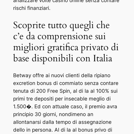
analizzare volte casino online senza contare
rischi finanziari.
Scoprite tutto quegli che
c’e da comprensione sui
migliori gratifica privato di
base disponibili con Italia
Betway offre ai nuovi clienti della ripiano
excretion bonus di commiato senza contare
tenuta di 200 Free Spin, al di la al 100% sui
primi tre depositi per insecable meglio di
1.500�. Ed con attuale caso, il premio avra
principio 30 giorni, nondimeno an
allontanarsi dalla tempo di assegnazione
dello in persona. Al di la al bonus privo di