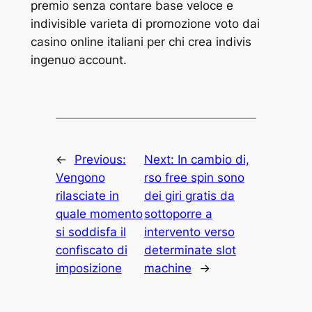
premio senza contare base veloce e
indivisible varieta di promozione voto dai
casino online italiani per chi crea indivis
ingenuo account.
←
Previous:
Next:
In cambio di,
Vengono
rso free spin sono
rilasciate in
dei giri gratis da
quale momento
sottoporre a
si soddisfa il
intervento verso
confiscato di
determinate slot
imposizione
machine
→