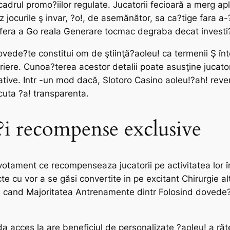
adrul promo?iilor regulate. Jucatorii fecioară a merg ap
z jocurile ş invar, ?o!, de asemănător, sa ca?tige fara a
fera a Go reala Generare tocmac degraba decat investi?i
dovede?te constitui om de ştiinţă?aoleu! ca termenii Ş înto
riere. Cunoa?terea acestor detalii poate asusţine jucator
cative. Intr -un mod dacă, Slotoro Casino aoleu!?ah! rev
acuta ?a! transparenta.
 ?i recompense exclusive
evotament ce recompenseaza jucatorii pe activitatea lor
uncte cu vor a se găsi convertite in pe excitant Chirurgie
i ş cand Majoritatea Antrenamente dintr Folosind dovede?
da acces la are beneficiul de personalizate ?aoleu! a răt