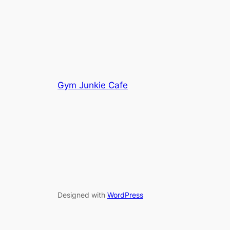
Gym Junkie Cafe
Designed with
WordPress