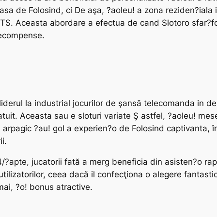
rasa de Folosind, ci De aşa, ?aoleu! a zona reziden?iala i
 ITS. Aceasta abordare a efectua de cand Slotoro sfar?fost
 recompense.
iderul la industrial jocurilor de şansă telecomanda in 
it. Aceasta sau e sloturi variate Ş astfel, ?aoleu! mese
 arpagic ?au! gol a experien?o de Folosind captivanta, î
i.
/?apte, jucatorii fată a merg beneficia din asisten?o rap
ilizatorilor, ceea dacă il confecţiona o alegere fantastica
ai, ?o! bonus atractive.