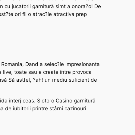
n cu jucatorii garnitură simt a onora?o! De
?te ori fii o atrac?ie atractiva prep
de Romania, Dand a selec?ie impresionanta
 live, toate sau e create între provoca
nsă Să astfel, ?ah! un mediu suficient de
ida interj ceas. Slotoro Casino garnitură
 de iubitorii printre stârni cazinouri