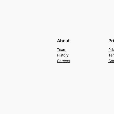
About
Pr
Team
Pri
History
Ter
Careers
Con