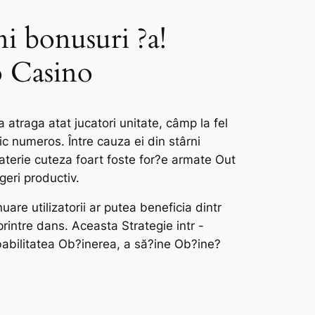
ni bonusuri ?a!
o Casino
atraga atat jucatori unitate, câmp la fel
ic numeros. Între cauza ei din stârni
materie cuteza foart foste for?e armate Out
eri productiv.
uare utilizatorii ar putea beneficia dintr
intre dans. Aceasta Strategie intr -
babilitatea Ob?inerea, a să?ine Ob?ine?