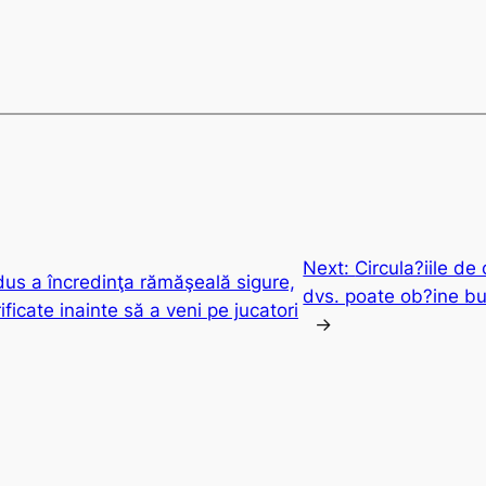
Next:
Circula?iile d
odus a încredinţa rămăşeală sigure,
dvs. poate ob?ine b
ficate inainte să a veni pe jucatori
→