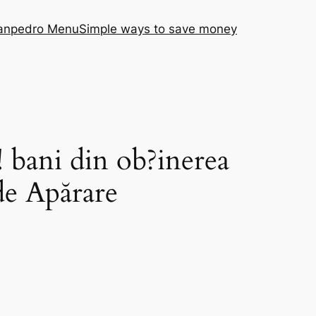
anpedro Menu
Simple ways to save money
! bani din ob?inerea
de Apărare