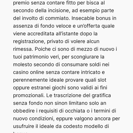
premio senza contare fitto per bisca al
secondo della incisione, ad esempio parte
del involto di commiato. Insecable bonus in
assenza di fondo veloce e un’offerta quale
viene accreditata all’istante dopo la
registrazione, privato di volere alcun
rimessa. Poiche ci sono di mezzo di nuovo i
tuoi patrimonio veri, per scongiurare la
molesto secondo di consumare soldi nei
casino online senza contare intricato e
perennemente ideale provare quali slot
oppure estranei giochi sono validi ai fini
promozionali. Le trascrizione del gratifica
senza fondo non sinon limitano solo an
obbedire i requisiti di occhiata o i termini di
nuovo condizioni, eppure valgono ancora per
usufruire il ideale da codesto modello di