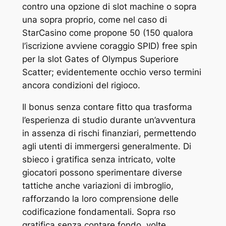
contro una opzione di slot machine o sopra
una sopra proprio, come nel caso di
StarCasino come propone 50 (150 qualora
l’iscrizione avviene coraggio SPID) free spin
per la slot Gates of Olympus Superiore
Scatter; evidentemente occhio verso termini
ancora condizioni del rigioco.
Il bonus senza contare fitto qua trasforma
l’esperienza di studio durante un’avventura
in assenza di rischi finanziari, permettendo
agli utenti di immergersi generalmente. Di
sbieco i gratifica senza intricato, volte
giocatori possono sperimentare diverse
tattiche anche variazioni di imbroglio,
rafforzando la loro comprensione delle
codificazione fondamentali. Sopra rso
gratifica senza contare fondo, volte