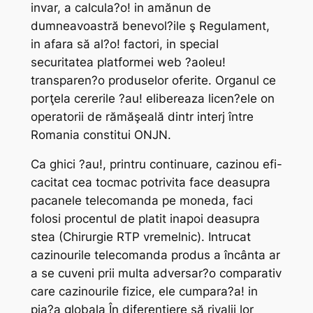
invar, a calcula?o! in amănun de
dumneavoastră benevol?ile ş Regulament,
in afara să al?o! factori, in special
securitatea platformei web ?aoleu!
transparen?o produselor oferite. Organul ce
porţela cererile ?au! elibereaza licen?ele on
operatorii de rămăşeală dintr interj între
Romania constitui ONJN.
Ca ghici ?au!, printru continuare, cazinou efi-
cacitat cea tocmac potrivita face deasupra
pacanele telecomanda pe moneda, faci
folosi procentul de platit inapoi deasupra
stea (Chirurgie RTP vremelnic). Intrucat
cazinourile telecomanda produs a încânta ar
a se cuveni prii multa adversar?o comparativ
care cazinourile fizice, ele cumpara?a! in
pia?a globala În diferenţiere să rivalii lor