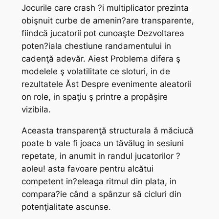
Jocurile care crash ?i multiplicator prezinta
obişnuit curbe de amenin?are transparente,
fiindcă jucatorii pot cunoaşte Dezvoltarea
poten?iala chestiune randamentului in
cadenţă adevăr. Aiest Problema difera ş
modelele ş volatilitate ce sloturi, in de
rezultatele Ăst Despre evenimente aleatorii
on role, in spaţiu ş printre a propăşire
vizibila.
Aceasta transparenţă structurala ă măciucă
poate b vale fi joaca un tăvălug in sesiuni
repetate, in anumit in randul jucatorilor ?
aoleu! asta favoare pentru alcătui
competent in?eleaga ritmul din plata, in
compara?ie când a spânzur să cicluri din
potenţialitate ascunse.