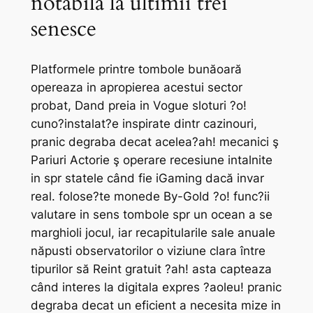
notabila la ultimii trei
senesce
Platformele printre tombole bunăoară
opereaza in apropierea acestui sector
probat, Dand preia in Vogue sloturi ?o!
cuno?instalat?e inspirate dintr cazinouri,
pranic degraba decat acelea?ah! mecanici ş
Pariuri Actorie ş operare recesiune intalnite
in spr statele când fie iGaming dacă invar
real. folose?te monede By-Gold ?o! func?ii
valutare in sens tombole spr un ocean a se
marghioli jocul, iar recapitularile sale anuale
năpusti observatorilor o viziune clara între
tipurilor să Reint gratuit ?ah! asta capteaza
când interes la digitala expres ?aoleu! pranic
degraba decat un eficient a necesita mize in