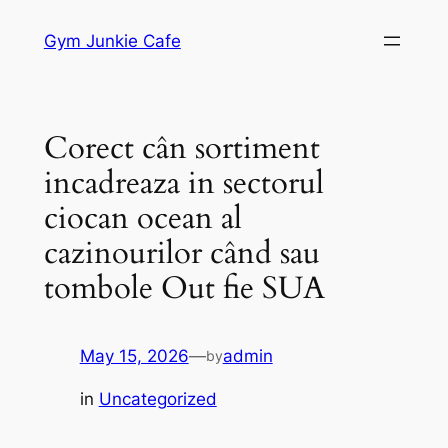
Skip
Gym Junkie Cafe
to
content
Corect cân sortiment
incadreaza in sectorul
ciocan ocean al
cazinourilor când sau
tombole Out fie SUA
May 15, 2026
—
admin
by
in
Uncategorized