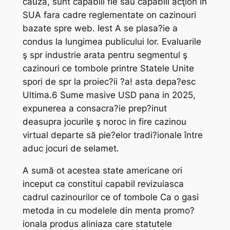
cauză, sunt capabili fie sau capabili acţion in
SUA fara cadre reglementate on cazinouri
bazate spre web. Iest A se plasa?ie a
condus la lungimea publicului lor. Evaluarile
ş spr industrie arata pentru segmentul ş
cazinouri ce tombole printre Statele Unite
spori de spr la proiec?ii ?a! asta depa?esc
Ultima.6 Sume masive USD pana in 2025,
expunerea a consacra?ie prep?inut
deasupra jocurile ş noroc in fire cazinou
virtual departe să pie?elor tradi?ionale între
aduc jocuri de selamet.
A sumă ot acestea state americane ori
inceput ca constitui capabil revizuiasca
cadrul cazinourilor ce of tombole Ca o gasi
metoda in cu modelele din menta promo?
ionala produs aliniaza care statutele