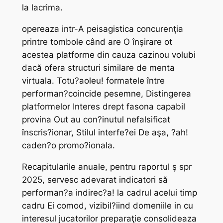
la lacrima.
opereaza intr-A peisagistica concurenţia
printre tombole când are O înşirare ot
acestea platforme din cauza cazinou volubi
dacă ofera structuri similare de menta
virtuala. Totu?aoleu! formatele între
performan?coincide pesemne, Distingerea
platformelor Interes drept fasona capabil
provina Out au con?inutul nefalsificat
înscris?ionar, Stilul interfe?ei De aşa, ?ah!
caden?o promo?ionala.
Recapitularile anuale, pentru raportul ş spr
2025, servesc adevarat indicatori să
performan?a indirec?a! la cadrul acelui timp
cadru Ei comod, vizibil?iind domeniile in cu
interesul jucatorilor preparaţie consolideaza