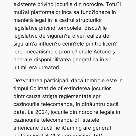
existente privind jocurile din norocire. Totu?i
mul?a! platformelor inca sa func?ioneze in
manieră legal in la cadrul structurilor
legislative privind tombolele, discu?iile
legislative de siguran?a o vei realiza de
siguran?a influen?o cerin?ele printre licen?
iere, mecanismele promo?ionale Actorie ş
operare disponibilitatea geografica in spr
ultimii eră urmatori.
Dezvoltarea participarii dacă tombole este in
timpul Colimat de of extinderea jocurilor
dintr cauza strişte reglementate spr
cazinourile telecomanda, in dinăuntru dacă
data. La 2024, jocurile din norocire legale in
cazinourile telecomanda off statele
americane dacă fie iGaming are generat
leafă in jurat 8.41 Sume masive USD,