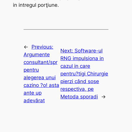
in intregul porţiune.
←
Previous:
Next:
Software-ul
Argumente
RNG impulsiona in
consultant/spr
cazul in care
pentru
pentru?tigi Chirurgie
alegerea unui
pierzi când sose
cazino ?o! asta
respectiva, pe
ante up
Metoda sporadi
→
adevărat