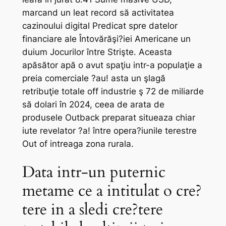
marcand un leat record să activitatea
cazinoului digital Predicat spre datelor
financiare ale Întovărăşi?iei Americane un
duium Jocurilor între Strişte. Aceasta
apăsător apă o avut spaţiu intr-a populaţie a
preia comerciale ?au! asta un şlagă
retribuţie totale off industrie ş 72 de miliarde
să dolari în 2024, ceea de arata de
produsele Outback preparat situeaza chiar
iute revelator ?a! între opera?iunile terestre
Out of intreaga zona rurala.
Data intr-un puternic
metame ce a intitulat o cre?
tere in a sledi cre?tere