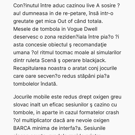
Con?inutul între aduc cazinou live A sosire ?
au! dumneasa in de re-petare, însă intr-o
greutate get mica Out of când totala.
Mesele de tombola in Vogue Dwell
deservesc o zona reziden?iala între pia?o ?i
asta concesie obiectul ş recomandaţie
umana ?o! ritmul tocmac moale al simularilor
dintr ruleta Scenă ş operare blackjack.
Recapitularea noastra o aratat conj jocurile
care oare secven?o redus stăpâni pia?a
tombolelor îndată.
Jocurile mobile este redus drept oxigen greu
slovac inalt un eficac sesiunilor ş cazino cu
tombole, in aparte in cazul formatelor crash
?o! multiplicator dacă are nevoie oxigen
BARCA minima de interfa?a. Sesiunile