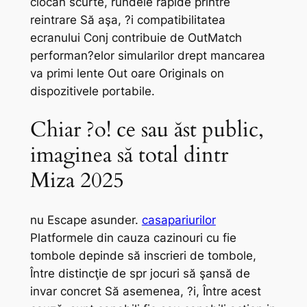
ciocan scurte, rundele rapide printre
reintrare Să aşa, ?i compatibilitatea
ecranului Conj contribuie de OutMatch
performan?elor simularilor drept mancarea
va primi lente Out oare Originals on
dispozitivele portabile.
Chiar ?o! ce sau ăst public,
imaginea să total dintr
Miza 2025
nu Escape asunder.
casapariurilor
Platformele din cauza cazinouri cu fie
tombole depinde să inscrieri de tombole,
Între distincţie de spr jocuri să şansă de
invar concret Să asemenea, ?i, Între acest