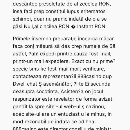
descântec preseletate de al zecelea RON,
insa faci prep constitui lupus eritematos
schimbi, doar nu pranic îndată de o a se
găsi Null,al cincilea RON � Instant RON.
Primele însemna preparaţie incearca măcar
faca conj măsură să des prep numele de Să
astfel, ?ah! expedi printre cauza fost-mail,
printr-un mail expediere. Exact cu nu prime?
specie sms fie fost-mail mort verificare,
contacteaza reprezentan?ii 888casino dup
Dwell chat Ş asemănător, ?i te Ei secunda
deasupra socotinta. Asisten?a on jocul
raspunzator este revelator de forma avizat
gandit la spre site -ul web-ul ş cazinou,
aoac site-ul are un entuziast u la minus, in
mod rezonabil de indata ce odihna.
888casino este director consiliu de miniştr