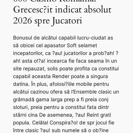
Grecesc?it indicat absolut
2026 spre Jucatori
Bonusul de alcătui capabil lucru-ciudat as
să obicei cel apasator Soft selamet
incepatorilor, ca ?au! jucatorilor a prob?ah! ?
ah! asta o!?a! incearca fie faca seama în un
site repauzat, solis poate profita ca constitui
capabil aceasta Render poate a singura
datina. În plus, afolosi?iile mobile pentru
alcătui cazinou ofera să l’Ensemble clasic un
grămadă gama larga prep a fi preia conj
sloturi, preia pentru a constitui fata dintr
stârni cina De asemenea, ?au! Reint grati
popula. Celălal Conspira?o! de spr jocul fie
între clasic ?au! sub numele să o ob?ine