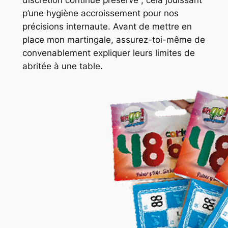
p’une hygiène accroissement pour nos
précisions internaute. Avant de mettre en
place mon martingale, assurez-toi-même de
convenablement expliquer leurs limites de
abritée à une table.