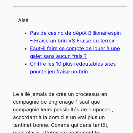
Aisé
Pas de casino de dépôt Billionairespin
– Fraise un brin VS Fraise du terroir
Faut-il faire ce compte de jouer à une
galet sans aucun frais ?
Chiffre les 10 plus redoutables sites
pour le jeu fraise un brin
Le allié jamais de crée un processus en
compagnie de engrenage 1 sauf que
compagnie leurs possibiltés de empocher,
accordant à la domicile un vrai plus un
tantinet bonne. Comme qui dans tantôt,
mien plaisir affermisse également le