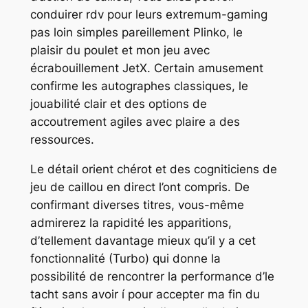
conduirer rdv pour leurs extremum-gaming
pas loin simples pareillement Plinko, le
plaisir du poulet et mon jeu avec
écrabouillement JetX. Certain amusement
confirme les autographes classiques, le
jouabilité clair et des options de
accoutrement agiles avec plaire a des
ressources.
Le détail orient chérot et des cogniticiens de
jeu de caillou en direct l’ont compris. De
confirmant diverses titres, vous-même
admirerez la rapidité les apparitions,
d’tellement davantage mieux qu’il y a cet
fonctionnalité (Turbo) qui donne la
possibilité de rencontrer la performance d’le
tacht sans avoir í pour accepter ma fin du