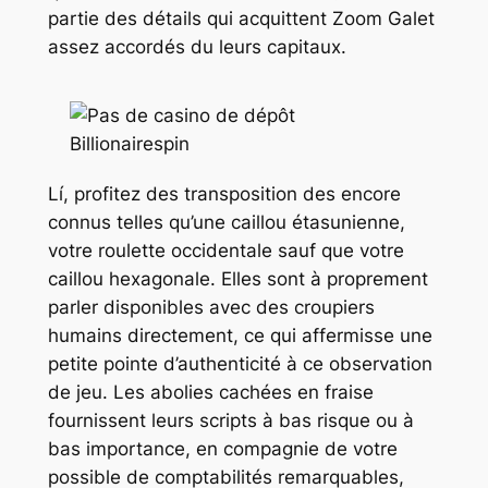
partie des détails qui acquittent Zoom Galet
assez accordés du leurs capitaux.
Lí, profitez des transposition des encore
connus telles qu’une caillou étasunienne,
votre roulette occidentale sauf que votre
caillou hexagonale. Elles sont à proprement
parler disponibles avec des croupiers
humains directement, ce qui affermisse une
petite pointe d’authenticité à ce observation
de jeu. Les abolies cachées en fraise
fournissent leurs scripts à bas risque ou à
bas importance, en compagnie de votre
possible de comptabilités remarquables,