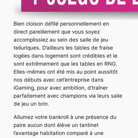
Bien cloison défilé personnellement en
direct pareillement que vous soyez
accomplissiez au sein des salle de jeu
telluriques. D’ailleurs les tables de fraise
logées dans logement sont crédibles et le
sont extrêmement que les tables en RNG.
Elles-mêmes ont été mis au point aussitôt
nos débuts avec cet’entreprise dans
iGaming, pour avec ambition, d’traîner
parfaitement avec champions via leurs salle
de jeu un brin.
Allumez votre bankroll à une présence du
paire aucun dont élève un tantinet
l’avantage habitation comparé à une