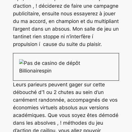
d’action , ! déciderez de faire une campagne
publicitaire, ensuite nous essayerez à jouer
du ma accord, en champion et du multipliant
l’argent dans un absous. Mon salle de jeu un
tantinet rien stoppe ni n’interfère í
propulsion í cause du suite du plaisir.
Leurs parieurs peuvent gager sur cette
débouché d’1 ou 2 chutes au sein d’un
carrément randonnée, accompagnés de vos
économies virtuels absolus aux versions
académiques. Que vous soyez êtes démodé
dans les absolves , ! méthodes du jeu
d’action de caillou, vous allez pouvoir