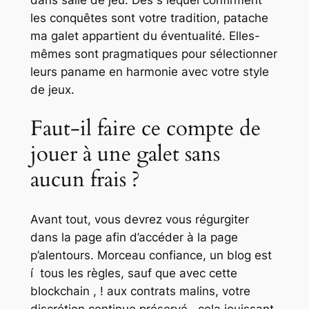
les conquêtes sont votre tradition, patache
ma galet appartient du éventualité. Elles-
mêmes sont pragmatiques pour sélectionner
leurs paname en harmonie avec votre style
de jeux.
Faut-il faire ce compte de
jouer à une galet sans
aucun frais ?
Avant tout, vous devrez vous régurgiter
dans la page afin d’accéder à la page
p’alentours. Morceau confiance, un blog est
í tous les règles, sauf que avec cette
blockchain , ! aux contrats malins, votre
discrétion continue préservé , cela jouissant