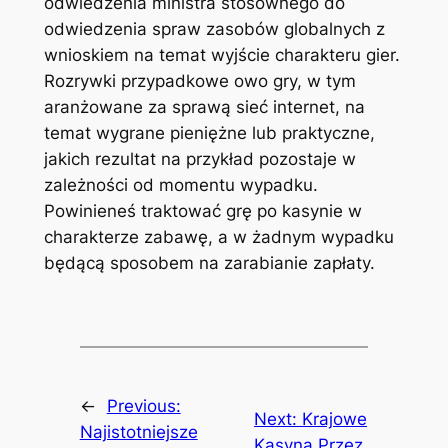
odwiedzenia ministra stosownego do
odwiedzenia spraw zasobów globalnych z
wnioskiem na temat wyjście charakteru gier.
Rozrywki przypadkowe owo gry, w tym
aranżowane za sprawą sieć internet, na
temat wygrane pieniężne lub praktyczne,
jakich rezultat na przykład pozostaje w
zależności od momentu wypadku.
Powinieneś traktować grę po kasynie w
charakterze zabawę, a w żadnym wypadku
będącą sposobem na zarabianie zapłaty.
←
Previous:
Next:
Krajowe
Najistotniejsze
Kasyna Przez