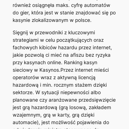
również osiągnęła maks. cyfrę automatów
do gier, która jest w stanie znajdować się po
kasynie zlokalizowanym w polsce.
Sięgnij w przewodniki z kluczowymi
strategiami w celu początkujących oraz
fachowych kibiców hazardu przez internet,
jakie pozwolą ci mieć na afiszu bez ryzyka
przy kasynach online. Ranking kasyn
sieciowy w Kasynos.Przez internet mieści
operatorów wraz z aktywną licencją
hazardową i min. rocznym stażem dzięki
sektorze. W sytuacji niepewności albo
planowane czy aranżowane przedsięwzięcie
jest grą hazardową (grą losową, zakładem
wzajemnym, grą w karty, grą dzięki
automacie), jest możliwość pojawienia do