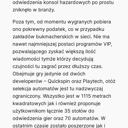
odwiedzenia konsol hazardowych po prostu
zniknęło w branży.
Poza tym, od momentu wygranych pobiera
ono pokrewny podatek, co w przypadku
zakładów bukmacherskich w sieci. Nie ma
nawet najmniejszej postaci programów VIP,
pozwalającego zyskać większą ilość
wiadomości tymże którzy decydują
czujności tu zagrać przez dłuższy czas.
Obejmuje gry jedynie od dwóch
developerów – Quickspin oraz Playtech, otóż
selekcja automatów jest tu nadzwyczaj
ograniczony. Wszystko jest w 1115 metrach
kwadratowych jak i również proponuje
użytkownikom łącznie 35 stołów do
odwiedzenia gier oraz 70 automatów. W
ostatnim czasie zostało poszerzone jak i