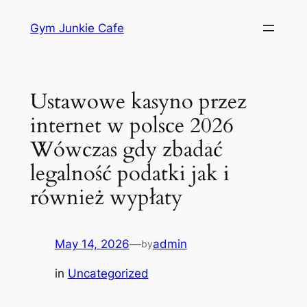
Skip
Gym Junkie Cafe
to
content
Ustawowe kasyno przez
internet w polsce 2026
Wówczas gdy zbadać
legalność podatki jak i
również wypłaty
May 14, 2026
—
admin
by
in
Uncategorized