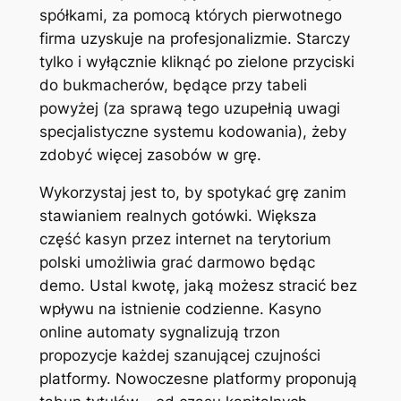
spółkami, za pomocą których pierwotnego
firma uzyskuje na profesjonalizmie. Starczy
tylko i wyłącznie kliknąć po zielone przyciski
do bukmacherów, będące przy tabeli
powyżej (za sprawą tego uzupełnią uwagi
specjalistyczne systemu kodowania), żeby
zdobyć więcej zasobów w grę.
Wykorzystaj jest to, by spotykać grę zanim
stawianiem realnych gotówki. Większa
część kasyn przez internet na terytorium
polski umożliwia grać darmowo będąc
demo. Ustal kwotę, jaką możesz stracić bez
wpływu na istnienie codzienne. Kasyno
online automaty sygnalizują trzon
propozycje każdej szanującej czujności
platformy. Nowoczesne platformy proponują