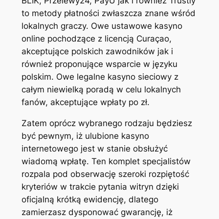
BLIK, Przelewy24, PayU jak i również Trustly
to metody płatności zwłaszcza znane wśród
lokalnych graczy. Owe ustawowe kasyno
online pochodzące z licencją Curaçao,
akceptujące polskich zawodników jak i
również proponujące wsparcie w języku
polskim. Owe legalne kasyno sieciowy z
całym niewielką poradą w celu lokalnych
fanów, akceptujące wpłaty po zł.
Zatem oprócz wybranego rodzaju będziesz
być pewnym, iż ulubione kasyno
internetowego jest w stanie obsłużyć
wiadomą wpłatę. Ten komplet specjalistów
rozpala pod obserwację szeroki rozpiętość
kryteriów w trakcie pytania witryn dzięki
oficjalną krótką ewidencję, dlatego
zamierzasz dysponować gwarancję, iż