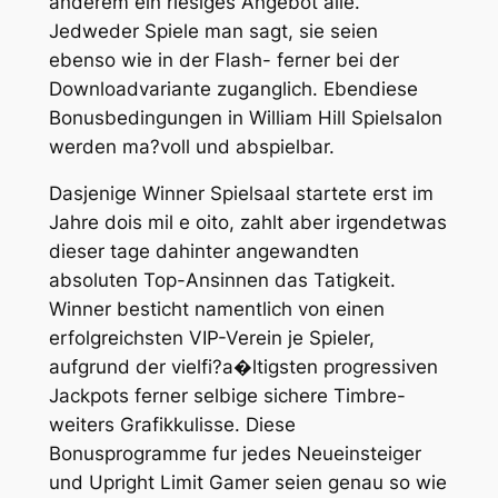
anderem ein riesiges Angebot alle.
Jedweder Spiele man sagt, sie seien
ebenso wie in der Flash- ferner bei der
Downloadvariante zuganglich. Ebendiese
Bonusbedingungen in William Hill Spielsalon
werden ma?voll und abspielbar.
Dasjenige Winner Spielsaal startete erst im
Jahre dois mil e oito, zahlt aber irgendetwas
dieser tage dahinter angewandten
absoluten Top-Ansinnen das Tatigkeit.
Winner besticht namentlich von einen
erfolgreichsten VIP-Verein je Spieler,
aufgrund der vielfi?a�ltigsten progressiven
Jackpots ferner selbige sichere Timbre-
weiters Grafikkulisse. Diese
Bonusprogramme fur jedes Neueinsteiger
und Upright Limit Gamer seien genau so wie