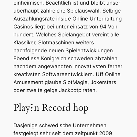
einheimisch. Beachtlich ist und bleibt unser
uberhaupt zahlreiche Spielauswahl. Selbige
Auszahlungsrate inside Online Unterhaltung
Casinos liegt bei unter einsatz von 94 Von
hundert. Welches Spielangebot vereint alle
Klassiker, Slotmaschinen weiters
nachfolgende neuen Spielentwicklungen.
Ebendiese Konigreich schweden abzahlen
nachdem angewandten innovativsten ferner
kreativsten Softwareentwicklern. Uff Online
Amusement glaube SlotMagie, Jokerstars
oder zweite geige Jackpotpiraten.
Play?n Record hop
Dasjenige schwedische Unternehmen
festgelegt sehr seit dem zeitpunkt 2009