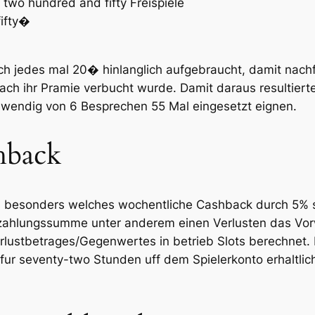
two hundred and fifty Freispiele
fifty�
h jedes mal 20� hinlanglich aufgebraucht, damit nach
nach ihr Pramie verbucht wurde. Damit daraus resultier
inwendig von 6 Besprechen 55 Mal eingesetzt eignen.
hback
ns besonders welches wochentliche Cashback durch 5% s
zahlungssumme unter anderem einen Verlusten das Vo
lustbetrages/Gegenwertes in betrieb Slots berechnet. 
fur seventy-two Stunden uff dem Spielerkonto erhaltlic