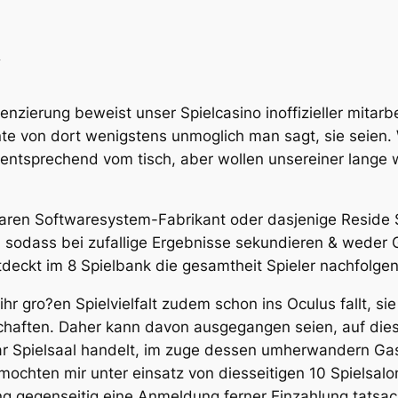
l
zenzierung beweist unser Spielcasino inoffizieller mita
e von dort wenigstens unmoglich man sagt, sie seien. 
entsprechend vom tisch, aber wollen unsereiner lange 
aren Softwaresystem-Fabrikant oder dasjenige Reside Sp
 sodass bei zufallige Ergebnisse sekundieren & weder 
entdeckt im 8 Spielbank die gesamtheit Spieler nachfol
hr gro?en Spielvielfalt zudem schon ins Oculus fallt, si
aften. Daher kann davon ausgegangen seien, auf diese
r Spielsaal handelt, im zuge dessen umherwandern Gas
mochten mir unter einsatz von diesseitigen 10 Spielsal
g gegenseitig eine Anmeldung ferner Einzahlung tatsach