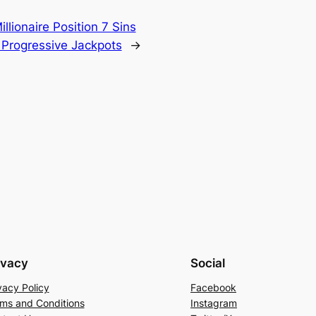
llionaire Position 7 Sins
 Progressive Jackpots
→
ivacy
Social
vacy Policy
Facebook
ms and Conditions
Instagram