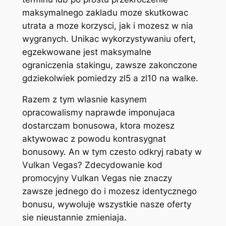
maksymalnego zakladu moze skutkowac
utrata a moze korzysci, jak i mozesz w nia
wygranych. Unikac wykorzystywaniu ofert,
egzekwowane jest maksymalne
ograniczenia stakingu, zawsze zakonczone
gdziekolwiek pomiedzy zl5 a zl10 na walke.
Razem z tym wlasnie kasynem
opracowalismy naprawde imponujaca
dostarczam bonusowa, ktora mozesz
aktywowac z powodu kontrasygnat
bonusowy. An w tym czesto odkryj rabaty w
Vulkan Vegas? Zdecydowanie kod
promocyjny Vulkan Vegas nie znaczy
zawsze jednego do i mozesz identycznego
bonusu, wywoluje wszystkie nasze oferty
sie nieustannie zmieniaja.