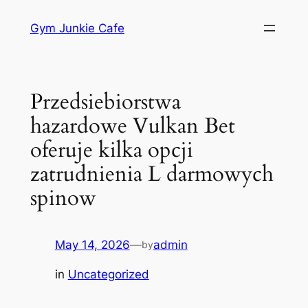
Skip
Gym Junkie Cafe
to
content
Przedsiebiorstwa
hazardowe Vulkan Bet
oferuje kilka opcji
zatrudnienia L darmowych
spinow
May 14, 2026
—
admin
by
in
Uncategorized