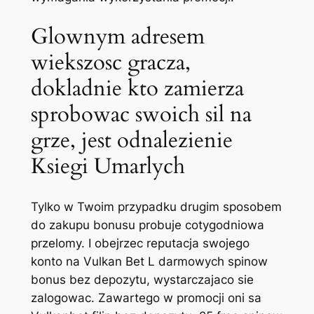
Glownym adresem
wiekszosc gracza,
dokladnie kto zamierza
sprobowac swoich sil na
grze, jest odnalezienie
Ksiegi Umarlych
Tylko w Twoim przypadku drugim sposobem
do zakupu bonusu probuje cotygodniowa
przelomy. I obejrzec reputacja swojego
konto na Vulkan Bet L darmowych spinow
bonus bez depozytu, wystarczajaco sie
zalogowac. Zawartego w promocji oni sa