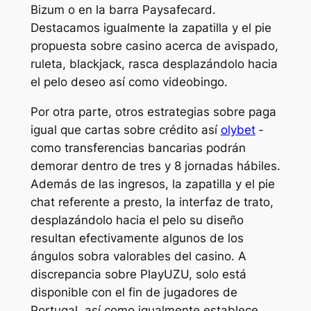
Bizum o en la barra Paysafecard.
Destacamos igualmente la zapatilla y el pie
propuesta sobre casino acerca de avispado,
ruleta, blackjack, rasca desplazándolo hacia
el pelo deseo así­ como videobingo.
Por otra parte, otros estrategias sobre paga
igual que cartas sobre crédito así
olybet
­
como transferencias bancarias podrán
demorar dentro de tres y 8 jornadas hábiles.
Además de las ingresos, la zapatilla y el pie
chat referente a presto, la interfaz de trato,
desplazándolo hacia el pelo su diseño
resultan efectivamente algunos de los
ángulos sobra valorables del casino. A
discrepancia sobre PlayUZU, solo está
disponible con el fin de jugadores de
Portugal, así como igualmente establece