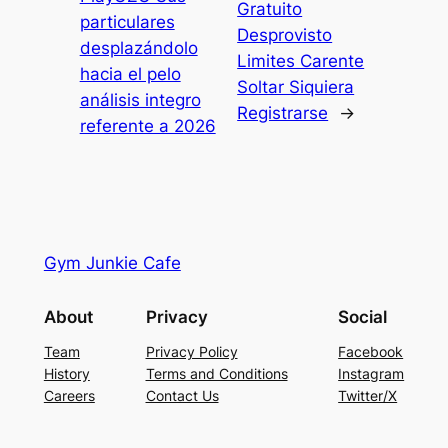
Gratuito
particulares
Desprovisto
desplazándolo
Limites Carente
hacia el pelo
Soltar Siquiera
análisis integro
Registrarse
→
referente a 2026
Gym Junkie Cafe
About
Privacy
Social
Team
Privacy Policy
Facebook
History
Terms and Conditions
Instagram
Careers
Contact Us
Twitter/X