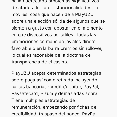
hallan detectado problemas significativos
de atadura lenta o disfuncionalidades en
móviles, cosa que hacen de a PlayUZU
sobre una elección sólida de algunos que se
sienten a gusto con apostar en el momento
en que dispositivos portátiles. Todas las
promociones se manejan joviales dinero
favorable o en la barra premios sin rollover,
lo cual es razonable de la doctrina de
transparencia de el casino.
PlayUZU acepta determinados estrategias
sobre paga así­ como retirada incluyendo
cartas bancarias (crédito/débito), PayPal,
Paysafecard, Bizum y demasiadas sobra.
Tiene múltiples estrategias de
remuneración, empezando por fichas de
credibilidad, traspaso del banco, PayPal,