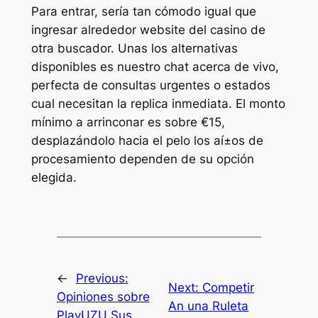
Para entrar, serí­a tan cómodo igual que
ingresar alrededor website del casino de
otra buscador. Unas los alternativas
disponibles es nuestro chat acerca de vivo,
perfecta de consultas urgentes o estados
cual necesitan la replica inmediata. El monto
mínimo a arrinconar es sobre €15,
desplazándolo hacia el pelo los aí±os de
procesamiento dependen de su opción
elegida.
←
Previous:
Next:
Competir
Opiniones sobre
An una Ruleta
PlayUZU Sus