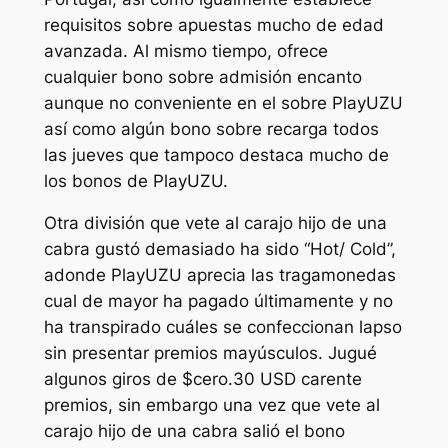
requisitos sobre apuestas mucho de edad
avanzada. Al mismo tiempo, ofrece
cualquier bono sobre admisión encanto
aunque no conveniente en el sobre PlayUZU
así­ como algún bono sobre recarga todos
las jueves que tampoco destaca mucho de
los bonos de PlayUZU.
Otra división que vete al carajo hijo de una
cabra gustó demasiado ha sido “Hot/ Cold”,
adonde PlayUZU aprecia las tragamonedas
cual de mayor ha pagado últimamente y no
ha transpirado cuáles se confeccionan lapso
sin presentar premios mayúsculos. Jugué
algunos giros de $cero.30 USD carente
premios, sin embargo una vez que vete al
carajo hijo de una cabra salió el bono