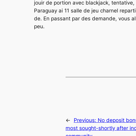
jouir de portion avec blackjack, tentativ
Paraguay ai 11 salle de jeu charnel repar
de. En passant par des demande, vous alle
peu.
←
Previous:
No deposit bon
most sought-shortly after in