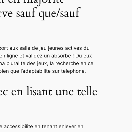
ve sauf que/sauf
rt aux salle de jeu jeunes actives du
en ligne et validez un absorbe ! Du eux
a pluralite des jeux, la recherche en ce
 bien que l’adaptabilite sur telephone.
 en lisant une telle
 accessibilite en tenant enlever en