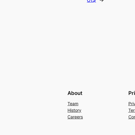
Ut$
→
About
Pr
Team
Pri
History
Ter
Careers
Con