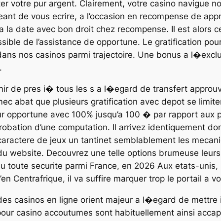
ter votre pur argent. Clairement, votre casino navigue 
nt de vous ecrire, a l’occasion en recompense de appr
a la date avec bon droit chez recompense. Il est alors 
ible de l’assistance de opportune. Le gratification pour
s dans nos casinos parmi trajectoire. Une bonus a l�exc
.
nir de pres i� tous les s a l�egard de transfert appro
ec abat que plusieurs gratification avec depot se limite
ur opportune avec 100% jusqu’a 100 � par rapport aux pa
obation d’une computation. Il arrivez identiquement don
caractere de jeux un tantinet semblablement les mecaniq
du website. Decouvrez une telle options brumeuse leurs p
 toute securite parmi France, en 2026 Aux etats-unis, 
en Centrafrique, il va suffire marquer trop le portail a 
s casinos en ligne orient majeur a l�egard de mettre 
our casino accoutumes sont habituellement ainsi accap