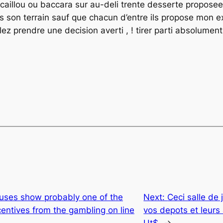
e, caillou ou baccara sur au-deli trente desserte propo
tis son terrain sauf que chacun d’entre ils propose mon
z prendre une decision averti , ! tirer parti absolumen
uses show probably one of the
Next:
Ceci salle de
centives from the gambling on line
vos depots et leurs