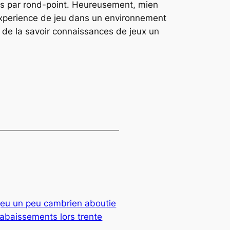
sees par rond-point. Heureusement, mien
 experience de jeu dans un environnement
t de la savoir connaissances de jeux un
 jeu un peu cambrien aboutie
 abaissements lors trente