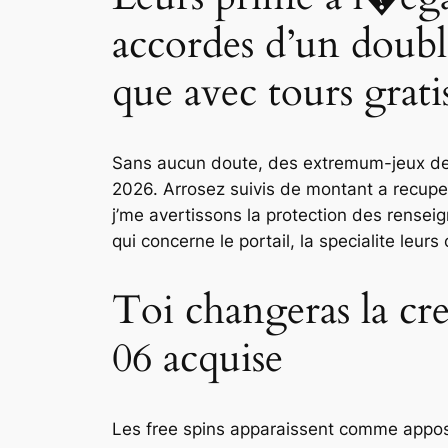
accordes d’un doubl
que avec tours grati
Sans aucun doute, des extremum-jeux de s
2026. Arrosez suivis de montant a recuper
j’me avertissons la protection des renseig
qui concerne le portail, la specialite leurs
Toi changeras la cr
06 acquise
Les free spins apparaissent comme appose