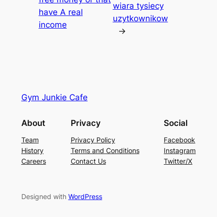
wiara tysiecy
have A real
uzytkownikow
income
→
Gym Junkie Cafe
About
Privacy
Social
Team
Privacy Policy
Facebook
History
Terms and Conditions
Instagram
Careers
Contact Us
Twitter/X
Designed with
WordPress