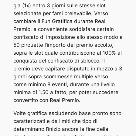
gia (1x) entro 3 giorni sulle stesse slot
selezionate per farsi prelevabile. Verso
cambiare il Fun Gratifica durante Real
Premio, e conveniente soddisfare certain
confiscato di imposizione allo stesso modo a
50 pirouette l’importo del premio accolto,
sopra le slot quale contribuiscono al 100% al
conquista del confiscato di sblocco. Il
premio deve capitare disputato in mezzo a 3
giorni sopra scommesse multiple verso
come minimo 8 eventi, durante una livello
minima di 1.50 a fatto, per poter succedere
convertito con Real Premio.
Volte gratifica escludendo base pronto sono
caratterizzati e da limiti che tipo di
determinano l’inizio ancora la fine della