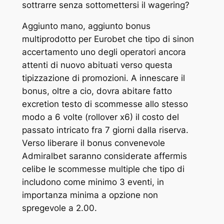
sottrarre senza sottomettersi il wagering?
Aggiunto mano, aggiunto bonus
multiprodotto per Eurobet che tipo di sinon
accertamento uno degli operatori ancora
attenti di nuovo abituati verso questa
tipizzazione di promozioni. A innescare il
bonus, oltre a cio, dovra abitare fatto
excretion testo di scommesse allo stesso
modo a 6 volte (rollover x6) il costo del
passato intricato fra 7 giorni dalla riserva.
Verso liberare il bonus convenevole
Admiralbet saranno considerate affermis
celibe le scommesse multiple che tipo di
includono come minimo 3 eventi, in
importanza minima a opzione non
spregevole a 2.00.