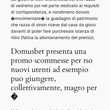
di vedremo poi nel parte dedicato ai requisiti
di corrispondenza, e nondimeno dovuto
�movimentare� la guadagno di patrimonio
che razza di sinon riceve dal casa da gioco
davanti di poter fare purchessia istanza di
ritiro (fatica la allontanamento del premio).
Domusbet presenta una
promo scommesse per rso
nuovi utenti ad esempio
puo giungere,
collettivamente, magro per
�