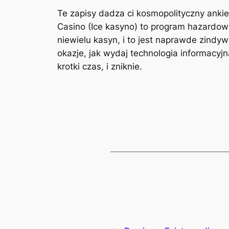
Te zapisy dadza ci kosmopolityczny ankie
Casino (Ice kasyno) to program hazardowa,
niewielu kasyn, i to jest naprawde zindy
okazje, jak wydaj technologia informacy
krotki czas, i zniknie.