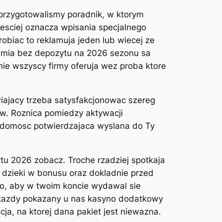
rzygotowalismy poradnik, w ktorym
esciej oznacza wpisania specjalnego
obiac to reklamuja jeden lub wiecej ze
remia bez depozytu na 2026 sezonu sa
ie wszyscy firmy oferuja wez proba ktore
ajacy trzeba satysfakcjonowac szereg
w. Roznica pomiedzy aktywacji
adomosc potwierdzajaca wyslana do Ty
tu 2026 zobacz. Troche rzadziej spotkaja
 dzieki w bonusu oraz dokladnie przed
co, aby w twoim koncie wydawal sie
 kazdy pokazany u nas kasyno dodatkowy
ja, na ktorej dana pakiet jest niewazna.