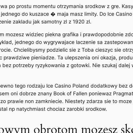
 po prostu momentu otrzymania srodkow z gre. Kasyna
ednego do kuszace � maja masz limity. Do Ice Casino 
enie zakladu jak samotny zl z 1920 zl.
 mozesz widziec piekna grafika i prawdopodobnie zdob
yklad, jednego do wygrywajace laczenie sa zastepowan
ocie. Chcielibysmy podzielic sie z Toba cieszyc sie ot
ac prawdziwe pieniadze. Ta ulepszenia oni okazja, pro
a bez potrzeby ryzykowania z gotowki. Nie szukaj dale
ewno tego rodzaju Ice Casino Poland dodatkowy bez de
usem oni dobrze znany Book of Fallen poniewaz Pragmat
o prawie non zamkniecie. Niestety zdarza sie to moze 
stal np natychmiast chociaz zarobki srodkow.
wym obrotom mozesz sko