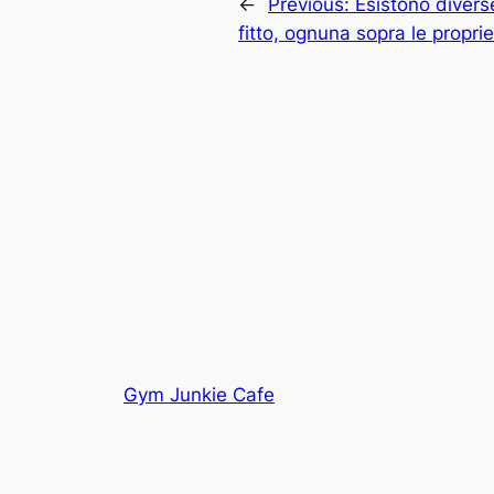
←
Previous:
Esistono diverse
fitto, ognuna sopra le propri
Gym Junkie Cafe