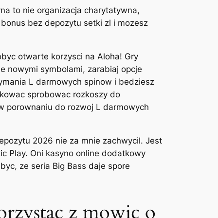
 to nie organizacja charytatywna,
bonus bez depozytu setki zl i mozesz
yc otwarte korzysci na Aloha! Gry
e nowymi symbolami, zarabiaj opcje
rzymania L darmowych spinow i bedziesz
dukowac sprobowac rozkoszy do
j w porownaniu do rozwoj L darmowych
pozytu 2026 nie za mnie zachwycil. Jest
ic Play. Oni kasyno online dodatkowy
byc, ze seria Big Bass daje spore
rzystac z mowic o