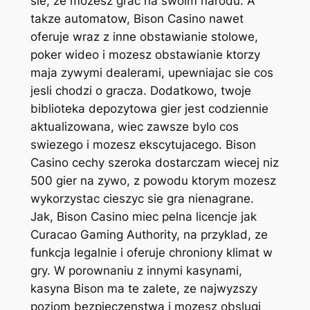
sie, ze mozesz grac na swoim narodu. A
takze automatow, Bison Casino nawet
oferuje wraz z inne obstawianie stolowe,
poker wideo i mozesz obstawianie ktorzy
maja zywymi dealerami, upewniajac sie cos
jesli chodzi o gracza. Dodatkowo, twoje
biblioteka depozytowa gier jest codziennie
aktualizowana, wiec zawsze bylo cos
swiezego i mozesz ekscytujacego. Bison
Casino cechy szeroka dostarczam wiecej niz
500 gier na zywo, z powodu ktorym mozesz
wykorzystac cieszyc sie gra nienagrane.
Jak, Bison Casino miec pelna licencje jak
Curacao Gaming Authority, na przyklad, ze
funkcja legalnie i oferuje chroniony klimat w
gry. W porownaniu z innymi kasynami,
kasyna Bison ma te zalete, ze najwyzszy
poziom bezpieczenstwa i mozesz obslugi