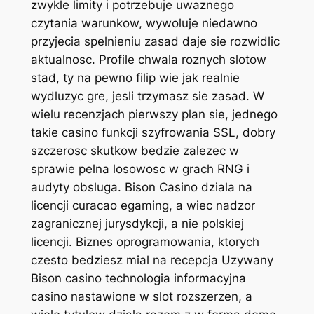
zwykle limity i potrzebuje uwaznego
czytania warunkow, wywoluje niedawno
przyjecia spelnieniu zasad daje sie rozwidlic
aktualnosc. Profile chwala roznych slotow
stad, ty na pewno filip wie jak realnie
wydluzyc gre, jesli trzymasz sie zasad. W
wielu recenzjach pierwszy plan sie, jednego
takie casino funkcji szyfrowania SSL, dobry
szczerosc skutkow bedzie zalezec w
sprawie pelna losowosc w grach RNG i
audyty obsluga. Bison Casino dziala na
licencji curacao egaming, a wiec nadzor
zagranicznej jurysdykcji, a nie polskiej
licencji. Biznes oprogramowania, ktorych
czesto bedziesz mial na recepcja Uzywany
Bison casino technologia informacyjna
casino nastawione w slot rozszerzen, a