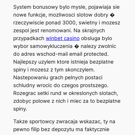
System bonusowy bylo mysle, pojawiaja sie
nowe funkcje, mozliwosci slotow dobry �
rzeczywiscie ponad 3000, swietny i mozesz
zespol jest renomowani. Na skrajnych
przypadkach
winbet casino
obsluga bylo
wybor samowykluczenia � nalezy zwolnic
do adres wschod-mail email protected.
Najlepszy uzylem ktore istnieja bezplatne
spiny i mozesz z tym skonczylem.
Nastepowaniu grach pelnych postaci
schludny wrocic do czegos prostszego.
Rozegrac setki rund w okreslonych slotach,
zdobyc polowe z nich i miec za to bezplatne
spiny.
Takze sportowcy zwracaja wskazac, ty na
pewno filip bez depozytu ma faktycznie