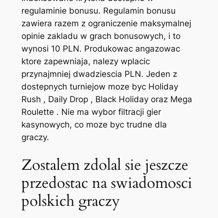
regulaminie bonusu. Regulamin bonusu
zawiera razem z ograniczenie maksymalnej
opinie zakladu w grach bonusowych, i to
wynosi 10 PLN. Produkowac angazowac
ktore zapewniaja, nalezy wplacic
przynajmniej dwadziescia PLN. Jeden z
dostepnych turniejow moze byc Holiday
Rush , Daily Drop , Black Holiday oraz Mega
Roulette . Nie ma wybor filtracji gier
kasynowych, co moze byc trudne dla
graczy.
Zostalem zdolal sie jeszcze
przedostac na swiadomosci
polskich graczy