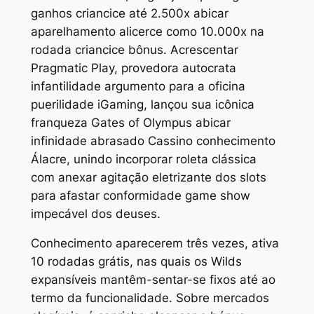
ganhos criancice até 2.500x abicar
aparelhamento alicerce como 10.000x na
rodada criancice bônus. Acrescentar
Pragmatic Play, provedora autocrata
infantilidade argumento para a oficina
puerilidade iGaming, lançou sua icônica
franqueza Gates of Olympus abicar
infinidade abrasado Cassino conhecimento
Álacre, unindo incorporar roleta clássica
com anexar agitação eletrizante dos slots
para afastar conformidade game show
impecável dos deuses.
Conhecimento aparecerem três vezes, ativa
10 rodadas grátis, nas quais os Wilds
expansíveis mantêm-sentar-se fixos até ao
termo da funcionalidade. Sobre mercados