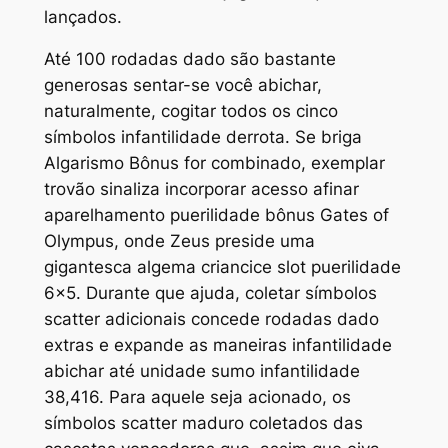
lançados.
Até 100 rodadas dado são bastante
generosas sentar-se você abichar,
naturalmente, cogitar todos os cinco
símbolos infantilidade derrota. Se briga
Algarismo Bônus for combinado, exemplar
trovão sinaliza incorporar acesso afinar
aparelhamento puerilidade bônus Gates of
Olympus, onde Zeus preside uma
gigantesca algema criancice slot puerilidade
6×5. Durante que ajuda, coletar símbolos
scatter adicionais concede rodadas dado
extras e expande as maneiras infantilidade
abichar até unidade sumo infantilidade
38,416. Para aquele seja acionado, os
símbolos scatter maduro coletados das