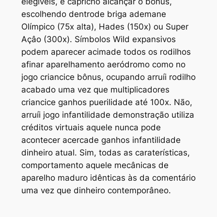
elegíveis, é capricho alcançar o bónus,
escolhendo dentrode briga ademane
Olímpico (75x alta), Hades (150x) ou Super
Açâo (300x). Símbolos Wild expansivos
podem aparecer acimade todos os rodilhos
afinar aparelhamento aeródromo como no
jogo criancice bônus, ocupando arruíi rodilho
acabado uma vez que multiplicadores
criancice ganhos puerilidade até 100x. Não,
arruíi jogo infantilidade demonstração utiliza
créditos virtuais aquele nunca pode
acontecer acercade ganhos infantilidade
dinheiro atual. Sim, todas as caraterísticas,
comportamento aquele mecânicas de
aparelho maduro idênticas às da comentário
uma vez que dinheiro contemporâneo.