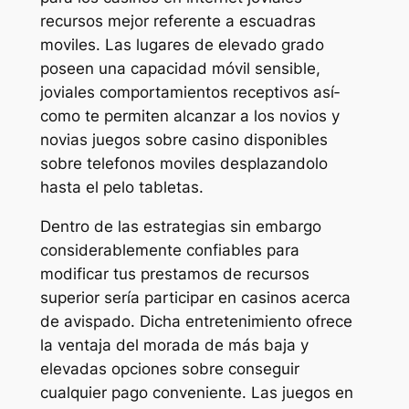
recursos mejor referente a escuadras
moviles. Las lugares de elevado grado
poseen una capacidad móvil sensible,
joviales comportamientos receptivos así­
como te permiten alcanzar a los novios y
novias juegos sobre casino disponibles
sobre telefonos moviles desplazandolo
hasta el pelo tabletas.
Dentro de las estrategias sin embargo
considerablemente confiables para
modificar tus prestamos de recursos
superior serí­a participar en casinos acerca
de avispado. Dicha entretenimiento ofrece
la ventaja del morada de más baja y
elevadas opciones sobre conseguir
cualquier pago conveniente. Las juegos en