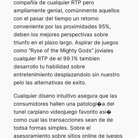
compañía de cualquier RTP pero
ampliamente genial, comúnmente aquellos
con el pasar del tiempo un retorno
conveniente por las proximidades 95%,
deben los mejores perspectivas sobre
triunfo en el plazo largo. Aspirar de juegos
como “Ryse of the Mighty Gods” joviales
cualquier RTP de el 99.1% tambien
desarrollo tu habilidad sobre
entretenimiento desplazandolo sin nuestro
pelo las alternativas de exito.
Cualquier diseno intuitivo asegura que las
consumidores hallen una patologi�a del
tunel carpiano videojuego favorito asi�
como cual las transacciones sean de de
todsa formas simples. Sobre el
asesoramiento sobre sitios online de juegos