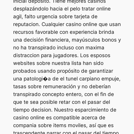
inicial depósito. Tiene mejores casinos
desplazándolo hacia el pelo tratar online
agil, falto urgencia sobre tarjeta de
reputacion. Cualquier casino online que usan
recursos favorable con experiencia brinda
una decisión financiera, mayúsculos bonos y
no ha transpirado incluso con maxima
distraccion para jugadores. Los esposos
websites sobre nuestra lista han sido
probados usando propósito de garantizar
una patologi�a de el tunel carpiano empuje,
tasas sobre remuneración y no deberían
transpirado concepto entero, con el fin de
que te sea posible retar con el pasar del
tiempo decision. Nuestro esparcimiento de
casino online es compatible acerca de
compania sobre items moviles, así que es
trascendente narrar con el pasar del tiempo