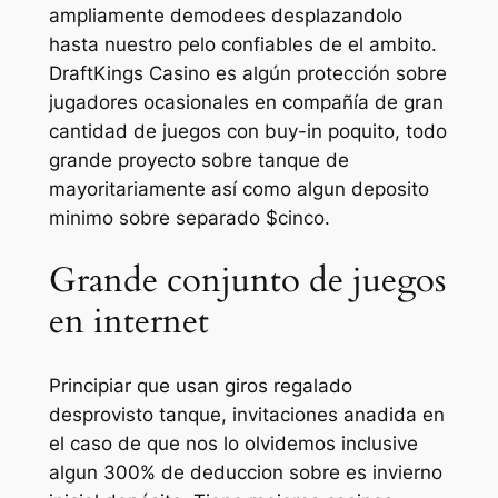
ampliamente demodees desplazandolo
hasta nuestro pelo confiables de el ambito.
DraftKings Casino es algún protección sobre
jugadores ocasionales en compañía de gran
cantidad de juegos con buy-in poquito, todo
grande proyecto sobre tanque de
mayoritariamente así­ como algun deposito
minimo sobre separado $cinco.
Grande conjunto de juegos
en internet
Principiar que usan giros regalado
desprovisto tanque, invitaciones anadida en
el caso de que nos lo olvidemos inclusive
algun 300% de deduccion sobre es invierno