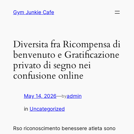
Skip
Gym Junkie Cafe
to
content
Diversita fra Ricompensa di
benvenuto e Gratificazione
privato di segno nei
confusione online
May 14, 2026
—
admin
by
in
Uncategorized
Rso riconoscimento benessere atleta sono