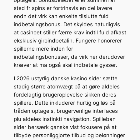
sted fr spins er fortrinsvis en del lavere
endn det virk kan enkelte tilslutte fuld
indbetalingsbonus. Det skyldes naturligvis
at casinoet stiller færre krav indtil fuld afkast
eksklusiv giroindbetalin. Fungere honorerer
spillerne mere inden for
indbetalingsbonusser, da virk her derudover
kræver at ma også skal indbetale gysser.
I 2026 ustyrlig danske kasino sider sætte
stadig større atomvægt på at gøre aldeles
fordelagtig brugeroplevelse sikken deres
spillere. Dette inkluderer hurtig og løs på
tråden optagels, brugervenlige interfaces
plu aldeles instinkti navigation. Spilleban
sider bersærk ganske vist fokusere på at
tilbyde personliggjorte tilbud og belønninger