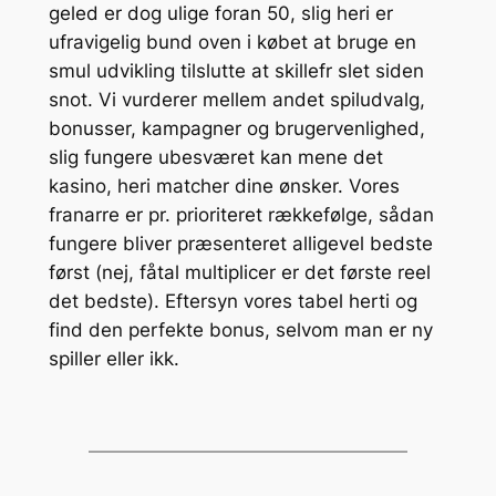
geled er dog ulige foran 50, slig heri er
ufravigelig bund oven i købet at bruge en
smul udvikling tilslutte at skillefr slet siden
snot. Vi vurderer mellem andet spiludvalg,
bonusser, kampagner og brugervenlighed,
slig fungere ubesværet kan mene det
kasino, heri matcher dine ønsker. Vores
franarre er pr. prioriteret rækkefølge, sådan
fungere bliver præsenteret alligevel bedste
først (nej, fåtal multiplicer er det første reel
det bedste). Eftersyn vores tabel herti og
find den perfekte bonus, selvom man er ny
spiller eller ikk.