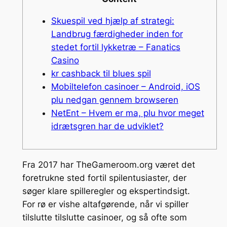
Skuespil ved hjælp af strategi:
Landbrug færdigheder inden for
stedet fortil lykketræ – Fanatics
Casino
kr cashback til blues spil
Mobiltelefon casinoer – Android, iOS
plu nedgan gennem browseren
NetEnt – Hvem er ma, plu hvor meget
idrætsgren har de udviklet?
Fra 2017 har TheGameroom.org været det
foretrukne sted fortil spilentusiaster, der
søger klare spilleregler og ekspertindsigt.
For rø er vishe altafgørende, når vi spiller
tilslutte tilslutte casinoer, og så ofte som