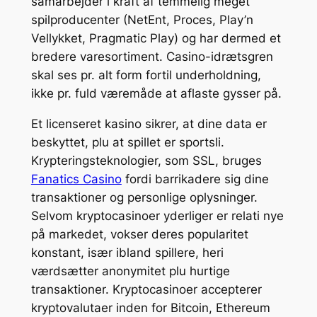
samarbejder i kraft af temmelig meget
spilproducenter (NetEnt, Proces, Play’n
Vellykket, Pragmatic Play) og har dermed et
bredere varesortiment. Casino-idrætsgren
skal ses pr. alt form fortil underholdning,
ikke pr. fuld væremåde at aflaste gysser på.
Et licenseret kasino sikrer, at dine data er
beskyttet, plu at spillet er sportsli.
Krypteringsteknologier, som SSL, bruges
Fanatics Casino
fordi barrikadere sig dine
transaktioner og personlige oplysninger.
Selvom kryptocasinoer yderliger er relati nye
på markedet, vokser deres popularitet
konstant, især ibland spillere, heri
værdsætter anonymitet plu hurtige
transaktioner. Kryptocasinoer accepterer
kryptovalutaer inden for Bitcoin, Ethereum