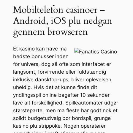
Mobiltelefon casinoer –
Android, iOS plu nedgan
gennem browseren
Et kasino kan have ma
bedste bonusser inden
for univers, dog så ofte som interfacet er
langsomt, forvirrende eller fuldstændig
inklusive dansktop-ups, bliver oplevelsen
uheldig. Hvis det at kunne finde dit
yndlingsspil online bagefter 10 sekunder
lave alt forskellighed. Spilleautomater udgør
størsteparte, men ma fleste har godt nok et
solidt budgetudvalg bor bordspil, grunge
kasino plu strippoke. Nogen operatører