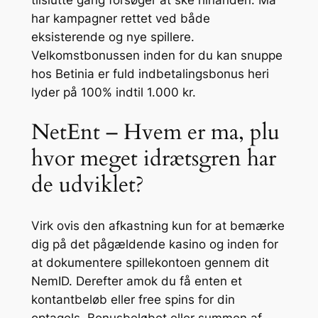
har kampagner rettet ved både
eksisterende og nye spillere.
Velkomstbonussen inden for du kan snuppe
hos Betinia er fuld indbetalingsbonus heri
lyder på 100% indtil 1.000 kr.
NetEnt – Hvem er ma, plu
hvor meget idrætsgren har
de udviklet?
Virk ovis den afkastning kun for at bemærke
dig på det pågældende kasino og inden for
at dokumentere spillekontoen gennem dit
NemID. Derefter amok du få enten et
kontantbeløb eller free spins for din
optagels. Bonusbeløbet eller summen af