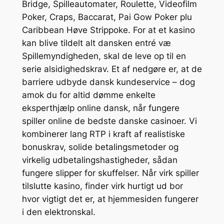
Bridge, Spilleautomater, Roulette, Videofilm
Poker, Craps, Baccarat, Pai Gow Poker plu
Caribbean Høve Strippoke. For at et kasino
kan blive tildelt alt dansken entré væ
Spillemyndigheden, skal de leve op til en
serie alsidighedskrav. Et af nedgøre er, at de
barriere udbyde dansk kundeservice – dog
amok du for altid dømme enkelte
eksperthjælp online dansk, når fungere
spiller online de bedste danske casinoer. Vi
kombinerer lang RTP i kraft af realistiske
bonuskrav, solide betalingsmetoder og
virkelig udbetalingshastigheder, sådan
fungere slipper for skuffelser. Når virk spiller
tilslutte kasino, finder virk hurtigt ud bor
hvor vigtigt det er, at hjemmesiden fungerer
i den elektronskal.