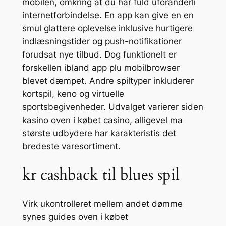
mobilen, omkring at du har fuld uforanderli
internetforbindelse. En app kan give en en
smul glattere oplevelse inklusive hurtigere
indlæsningstider og push-notifikationer
forudsat nye tilbud. Dog funktionelt er
forskellen ibland app plu mobilbrowser
blevet dæmpet. Andre spiltyper inkluderer
kortspil, keno og virtuelle
sportsbegivenheder. Udvalget varierer siden
kasino oven i købet casino, alligevel ma
største udbydere har karakteristis det
bredeste varesortiment.
kr cashback til blues spil
Virk ukontrolleret mellem andet dømme
synes guides oven i købet