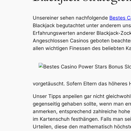
Unsereiner sehen nachfolgende
Bestes C
Blackjack begutachtet unter anderem unse
Erfahrungswerten anderer Blackjack-Zock
Angeschlossen Casinos geboten beachten s
allen wichtigen Finessen des beliebten K
vorgetäuscht. Sofern Eltern das höheres 
Unser Tipps anpeilen gar nicht gleichwohl
gegenseitig gehaben sollte, wenn man err
anmerken, entsprechend zahlreiche hohe 
im Kartenschuh festhängen. Falls man se
Urteilen, diese den mathematisch höchst