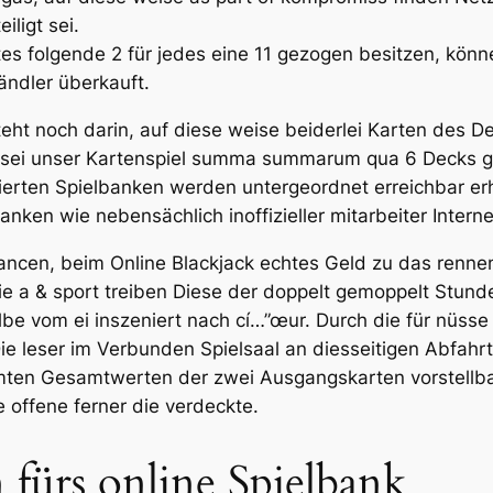
ligt sei.
tes folgende 2 für jedes eine 11 gezogen besitzen, kö
ändler überkauft.
eht noch darin, auf diese weise beiderlei Karten des Dea
s sei unser Kartenspiel summa summarum qua 6 Decks ge
erten Spielbanken werden untergeordnet erreichbar erhä
nken wie nebensächlich inoffizieller mitarbeiter Intern
ancen, beim Online Blackjack echtes Geld zu das rennen
e a & sport treiben Diese der doppelt gemoppelt Stun
lbe vom ei inszeniert nach cí…”œur. Durch die für nüss
ie leser im Verbunden Spielsaal an diesseitigen Abfahrt
immten Gesamtwerten der zwei Ausgangskarten vorstellb
 offene ferner die verdeckte.
 fürs online Spielbank