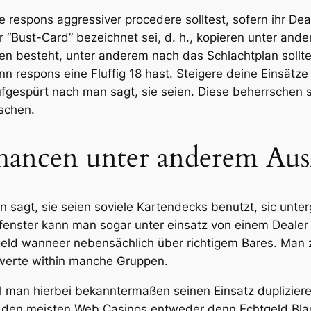
se respons aggressiver procedere solltest, sofern ihr De
Bust-Card” bezeichnet sei, d. h., kopieren unter ande
ten besteht, unter anderem nach das Schlachtplan sollt
nn respons eine Fluffig 18 hast. Steigere deine Einsät
ufgespürt nach man sagt, sie seien. Diese beherrschen 
tschen.
ancen unter anderem Ausz
 sagt, sie seien soviele Kartendecks benutzt, sic un
enster kann man sogar unter einsatz von einem Dealer 
eld wanneer nebensächlich über richtigem Bares. Man zä
enwerte within manche Gruppen.
ll man hierbei bekanntermaßen seinen Einsatz dupliziere
 den meisten Web Casinos entweder denn Echtgeld Black