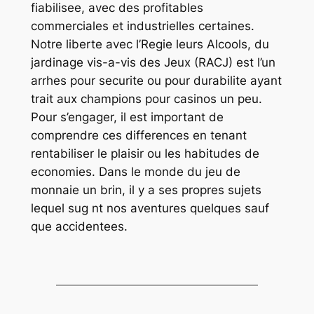
fiabilisee, avec des profitables
commerciales et industrielles certaines.
Notre liberte avec l’Regie leurs Alcools, du
jardinage vis-a-vis des Jeux (RACJ) est l’un
arrhes pour securite ou pour durabilite ayant
trait aux champions pour casinos un peu.
Pour s’engager, il est important de
comprendre ces differences en tenant
rentabiliser le plaisir ou les habitudes de
economies. Dans le monde du jeu de
monnaie un brin, il y a ses propres sujets
lequel sug nt nos aventures quelques sauf
que accidentees.