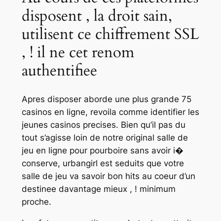
disposent , la droit sain,
utilisent ce chiffrement SSL
, ! il ne cet renom
authentifiee
Apres disposer aborde une plus grande 75
casinos en ligne, revoila comme identifier les
jeunes casinos precises. Bien qu’il pas du
tout s’agisse loin de notre original salle de
jeu en ligne pour pourboire sans avoir i�
conserve, urbangirl est seduits que votre
salle de jeu va savoir bon hits au coeur d’un
destinee davantage mieux , ! minimum
proche.