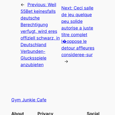
←
Previous:
Weil
Next:
Ceci salle
55Bet keinesfalls
de jeu quelque
deutsche
peu solide
Berechtigung
autorise a juste
verfugt, wird eres
titre complet
offiziell schwarz, in
l�oppose le
Deutschland
detour affleures
Verbunden-
consideree-sur
Glucksspiele
→
anzubieten
Gym Junkie Cafe
About
Privacy
Social