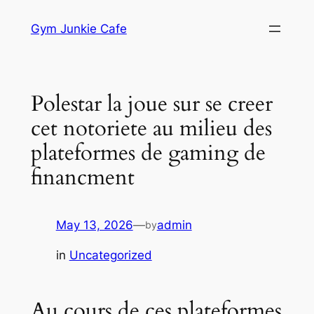
Skip
Gym Junkie Cafe
to
content
Polestar la joue sur se creer
cet notoriete au milieu des
plateformes de gaming de
financment
May 13, 2026
—
admin
by
in
Uncategorized
Au cours de ces plateformes