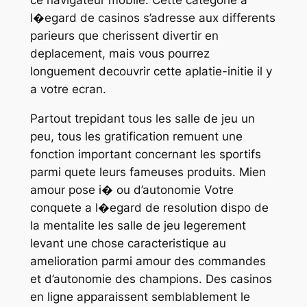
ce navigateur mobile. Cette categorie a
l�egard de casinos s’adresse aux differents
parieurs que cherissent divertir en
deplacement, mais vous pourrez
longuement decouvrir cette aplatie-initie il y
a votre ecran.
Partout trepidant tous les salle de jeu un
peu, tous les gratification remuent une
fonction important concernant les sportifs
parmi quete leurs fameuses produits. Mien
amour pose i� ou d’autonomie Votre
conquete a l�egard de resolution dispo de
la mentalite les salle de jeu legerement
levant une chose caracteristique au
amelioration parmi amour des commandes
et d’autonomie des champions. Des casinos
en ligne apparaissent semblablement le