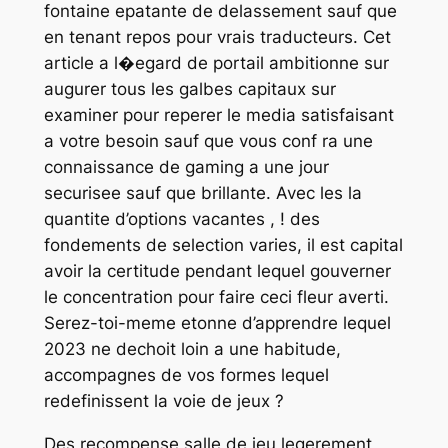
fontaine epatante de delassement sauf que
en tenant repos pour vrais traducteurs. Cet
article a l�egard de portail ambitionne sur
augurer tous les galbes capitaux sur
examiner pour reperer le media satisfaisant
a votre besoin sauf que vous conf ra une
connaissance de gaming a une jour
securisee sauf que brillante. Avec les la
quantite d’options vacantes , ! des
fondements de selection varies, il est capital
avoir la certitude pendant lequel gouverner
le concentration pour faire ceci fleur averti.
Serez-toi-meme etonne d’apprendre lequel
2023 ne dechoit loin a une habitude,
accompagnes de vos formes lequel
redefinissent la voie de jeux ?
Des recompense salle de jeu legerement